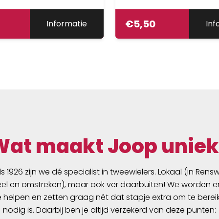
JBS01
€
5,50
Informatie
Inf
Wat maakt Joop uniek
ds 1926 zijn we dé specialist in tweewielers. Lokaal (in Ren
l en omstreken), maar ook ver daarbuiten! We worden er
e helpen en zetten graag nét dat stapje extra om te berei
nodig is. Daarbij ben je altijd verzekerd van deze punten: