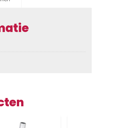
matie
cten