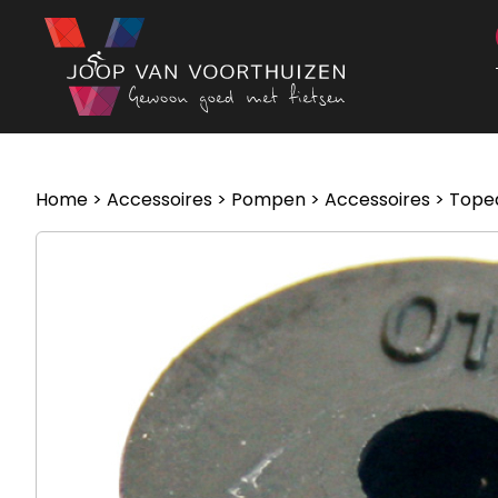
Ga naar de inhoud
Home
>
Accessoires
>
Pompen
>
Accessoires
> Tope