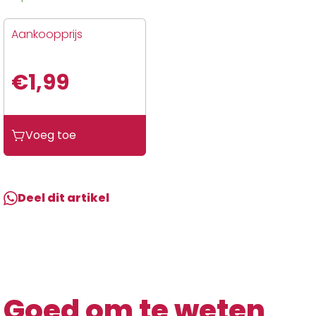
Aankoopprijs
€
1,99
Topeak
Voeg toe
pomprubber
#6
(p/st)
aantal
Deel dit artikel
Goed om te weten