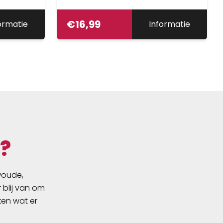
€
16,99
ormatie
Informatie
?
swoude,
 blij van om
ken wat er