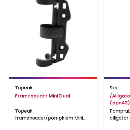
Topeak
Sks
Framehouder Mini Dual
/Alligat
(opn43
Topeak
Pomprubb
framehouder/pompklem Mini
alligato
Dual / Mini Dual G
deel