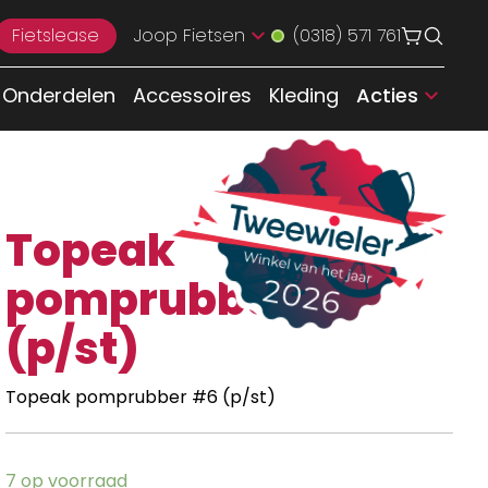
Fietslease
Joop Fietsen
(0318) 571 761
Onderdelen
Accessoires
Kleding
Acties
Topeak
pomprubber #6
(p/st)
Topeak pomprubber #6 (p/st)
7 op voorraad