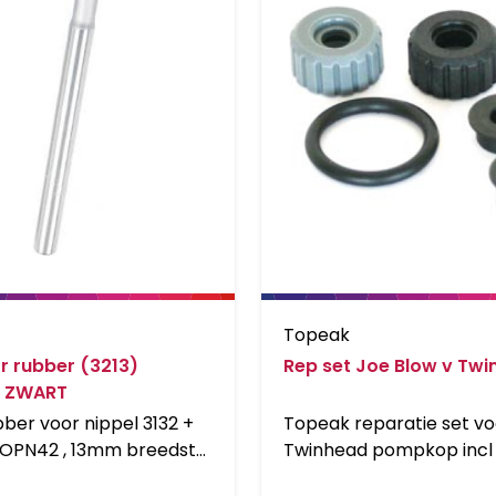
Topeak
or rubber (3213)
Rep set Joe Blow v Tw
) ZWART
er voor nippel 3132 +
Topeak reparatie set vo
r OPN42 , 13mm breedste
Twinhead pompkop incl 
Joe blow + Elite pomp, 