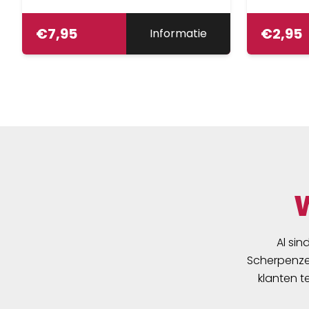
€
7,95
€
2,95
Informatie
Al sin
Scherpenzee
klanten t