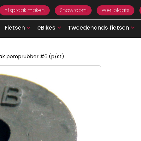
Afspraak maken
Showroom
Werkplaats
Fietsen
eBikes
Tweedehands fietsen
ak pomprubber #6 (p/st)