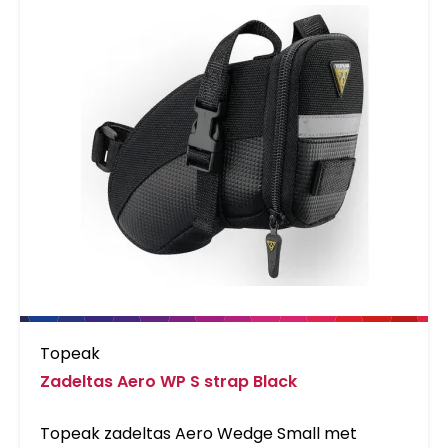
Water-resistant zipper with large, reinforced
pull loop.SpecificationsColour: BLACKLength:
147,8 mmWidth: 93,2 mmHeight: 111,6
mmWeight: 160,6 gVolume: 0.8 L
Topeak
Zadeltas Aero WP S strap Black
Topeak zadeltas Aero Wedge Small met