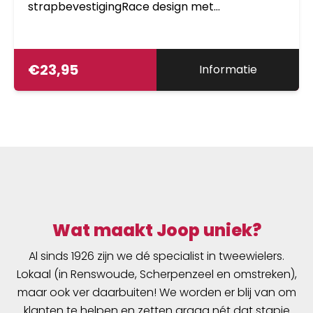
strapbevestigingRace design met
bevestigingsbandjes. Inhoud 0,65 literTC2260B
€
23,95
Informatie
Wat maakt Joop uniek?
Al sinds 1926 zijn we dé specialist in tweewielers.
Lokaal (in Renswoude, Scherpenzeel en omstreken),
maar ook ver daarbuiten! We worden er blij van om
klanten te helpen en zetten graag nét dat stapje