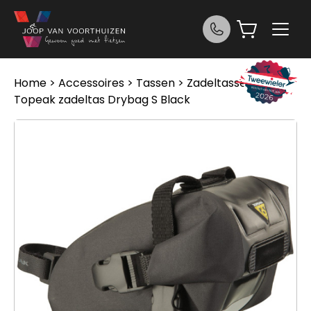
Ga naar de inhoud
Home
>
Accessoires
>
Tassen
>
Zadeltassen
>
Topeak zadeltas Drybag S Black