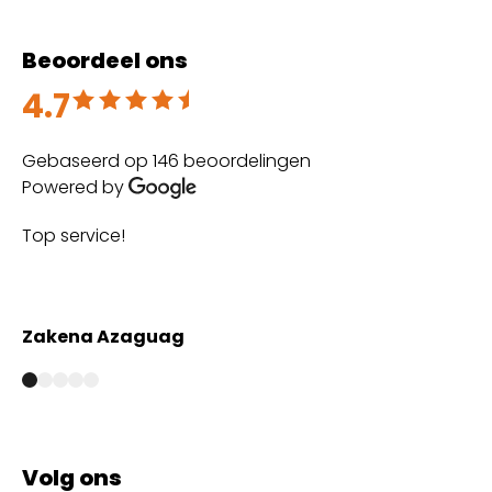
Beoordeel ons
4.7
Beoordeeld met 4.7 uit 5
Gebaseerd op 146 beoordelingen
Powered by
Top service!
Th
wi
Zakena Azaguag
A
Volg ons