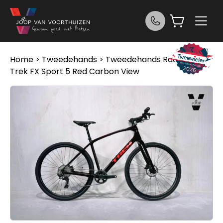
Ga naar de inhoud
Home
>
Tweedehands
>
Tweedehands Race/MTB
>
Trek FX Sport 5 Red Carbon View