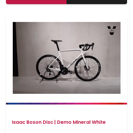
Isaac Boson Disc | Demo Mineral White