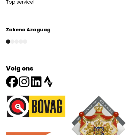
Top service!
Th
wi
Zakena Azaguag
A
Volg ons
Onze partners