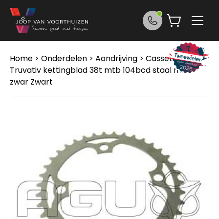
Ga naar de inhoud
Home
>
Onderdelen
>
Aandrijving
>
Cassettes
>
Truvativ kettingblad 38t mtb 104bcd staal mat
zwar Zwart