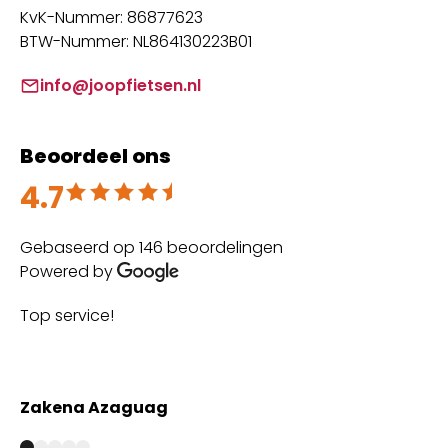
KvK-Nummer: 86877623
BTW-Nummer: NL864130223B01
info@joopfietsen.nl
Beoordeel ons
4.7
Beoordeeld met 4.7 uit 5
Gebaseerd op 146 beoordelingen
Powered by
Top service!
Th
wi
Zakena Azaguag
A