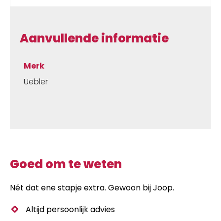
S
➢F22
/
Aanvullende informatie
F32
/
F32XL
Merk
/
Uebler
F42
aantal
Goed om te weten
Nét dat ene stapje extra. Gewoon bij Joop.
Altijd persoonlijk advies