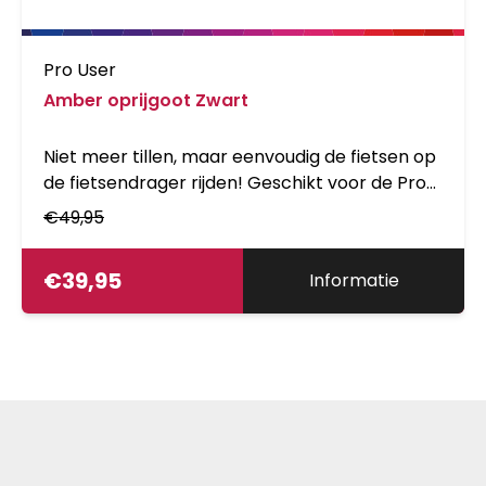
Pro User
Amber oprijgoot Zwart
Niet meer tillen, maar eenvoudig de fietsen op
de fietsendrager rijden! Geschikt voor de Pro-
User fietsendragers Amber I, II, III, IV en de
€
49,95
Ruby en Ruby+.Eenvoudig en stevig te
bevestigen in de wielhouder van de
€
39,95
Informatie
fietsendrager