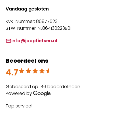
Vandaag gesloten
KvK-Nummer: 86877623
BTW-Nummer: NL864130223B01
info@joopfietsen.nl
Beoordeel ons
4.7
Beoordeeld met 4.7 uit 5
Gebaseerd op 146 beoordelingen
Powered by
Top service!
Th
wi