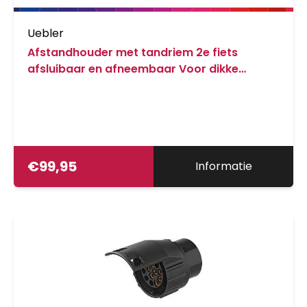
Uebler
Afstandhouder met tandriem 2e fiets
afsluibaar en afneembaar Voor dikke
frames en carbonframes
€
99,95
Informatie