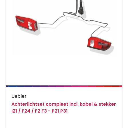
Uebler
Achterlichtset compleet incl. kabel & stekker
i21 / F24 / F2 F3 - P21 P31