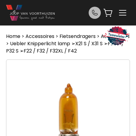
Ga naar de inhoud
Home
>
Accessoires
>
Fietsendragers
>
Accessoires
> Uebler Knipperlicht lamp ➢X21 S / X31 S ➢P22 S /
P32 S ➢F22 / F32 / F32XL / F42