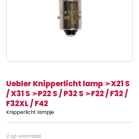
Uebler Knipperlicht lamp ➢X21 S
/ X31 S ➢P22 S / P32 S ➢F22 / F32 /
F32XL / F42
Knipperlicht lampje
2 op voorraad