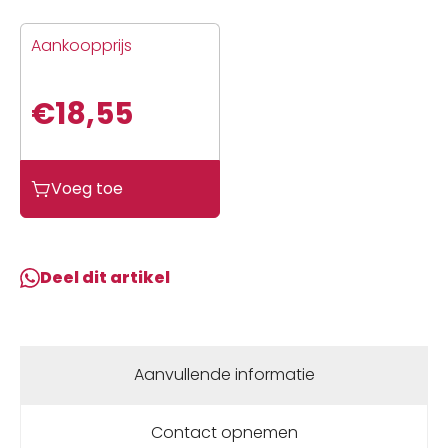
Aankoopprijs
€
18,55
Uebler
Voeg toe
Knipperlicht
lamp
➢X21
S
Deel dit artikel
/
X31
S
➢P22
Aanvullende informatie
S
/
Contact opnemen
P32