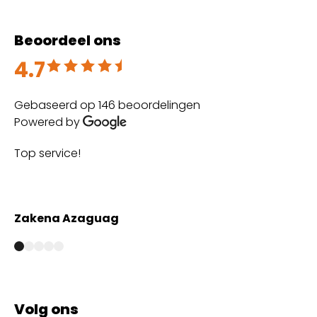
Beoordeel ons
4.7
Beoordeeld met 4.7 uit 5
Gebaseerd op 146 beoordelingen
Powered by
Top service!
Th
wi
Zakena Azaguag
A
Volg ons