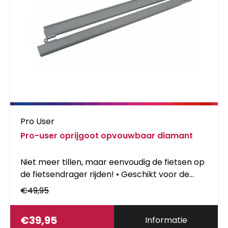
Pro User
Pro-user oprijgoot opvouwbaar diamant
Niet meer tillen, maar eenvoudig de fietsen op
de fietsendrager rijden! • Geschikt voor de
Pro-User® fietsendrager Diamant •
€
49,95
Opklapbaar: eenvoudig op te bergen en mee
te nemen Door middel van een pin in de
€
39,95
Informatie
wielhouder van de fietsendrager te plaatsen,