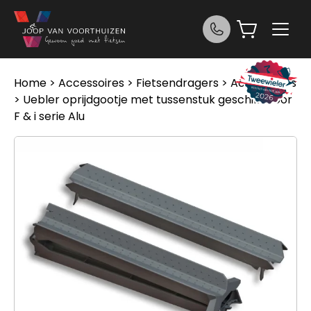
Ga naar de inhoud
Home
>
Accessoires
>
Fietsendragers
>
Accessoires
> Uebler oprijdgootje met tussenstuk geschikt voor
F & i serie Alu