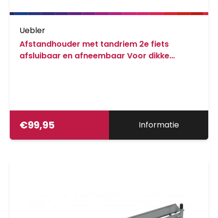
Uebler
Afstandhouder met tandriem 2e fiets
afsluibaar en afneembaar Voor dikke
frames en carbonframes
€
99,95
Informatie