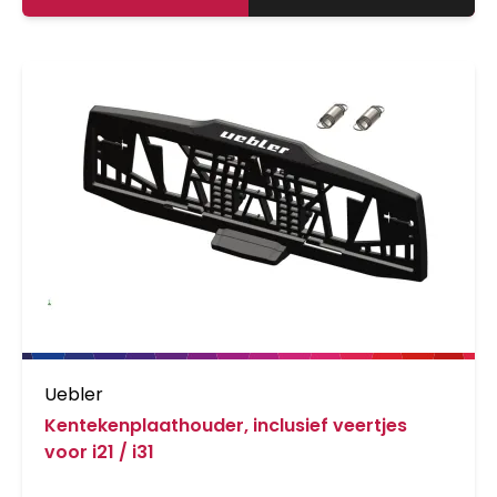
kunt u de oprijgoot stevig bevestigen en de
fietsen snel en eenvoudig op de fietsendrager
rijden. Voor de Second Generation Diamant
fietsendragers, Diamant SG2 en Diamant SG3,
is er een aluminium oprijgoot beschikbaar. Er is
ook een oprijgoot beschikbaar speciaal
ontwikkeld voor Pro-User® Jade en de Pro-
User® Jade Limited Edition.
Uebler
Kentekenplaathouder, inclusief veertjes
voor i21 / i31