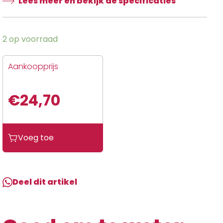
Lees meer en bekijk de specificaties
2 op voorraad
Aankoopprijs
€
24,70
Univ
Voeg toe
Remkl.zuigerset
A
J
P
Deel dit artikel
30X13mm
voor
UN40152