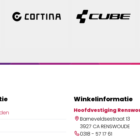
tie
Winkelinformatie
Hoofdvestiging Renswo
jden
Barneveldsestraat 13
3927 CA RENSWOUDE
0318 - 57 17 61