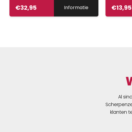
€
32,95
€
13,95
Informatie
Al sin
Scherpenzee
klanten t