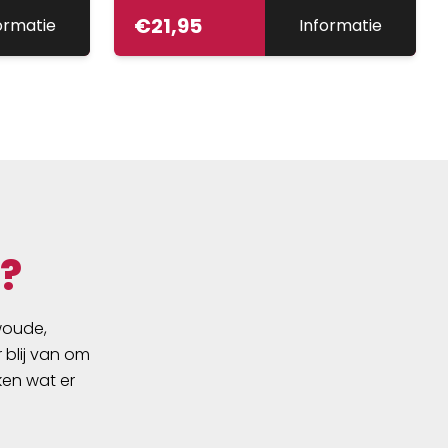
€
21,95
ormatie
Informatie
?
swoude,
 blij van om
ken wat er