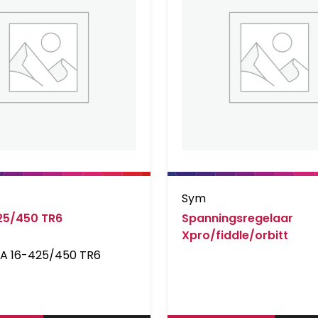
Sym
425/450 TR6
Spanningsregelaar
Xpro/fiddle/orbitt
DA 16-425/450 TR6