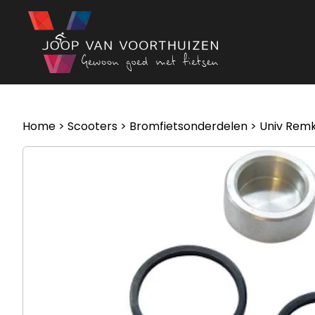
Ga naar de inhoud
Home
>
Scooters
>
Bromfietsonderdelen
> Univ Remk