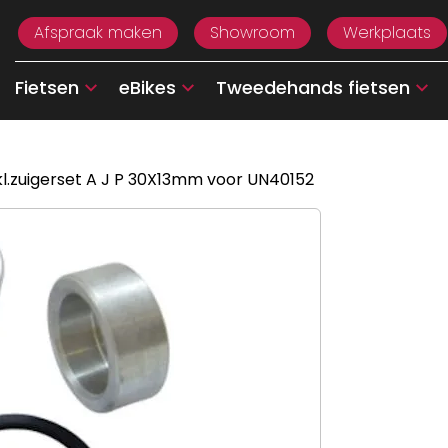
Afspraak maken
Showroom
Werkplaats
Fietsen
eBikes
Tweedehands fietsen
l.zuigerset A J P 30X13mm voor UN40152