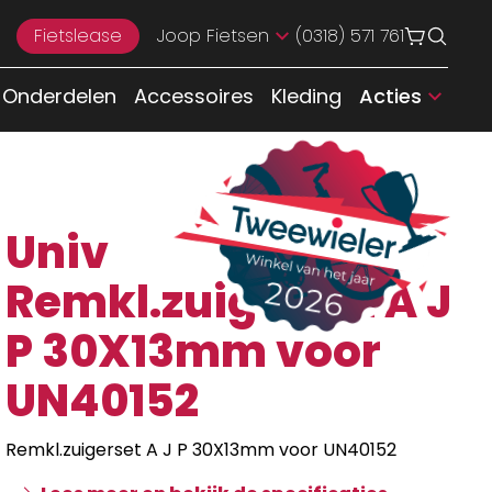
Fietslease
Joop Fietsen
(0318) 571 761
Onderdelen
Accessoires
Kleding
Acties
Univ
Remkl.zuigerset A J
P 30X13mm voor
UN40152
Remkl.zuigerset A J P 30X13mm voor UN40152