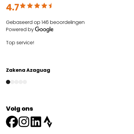
4.7
Beoordeeld met 4.7 uit 5
Gebaseerd op 146 beoordelingen
Powered by
Top service!
Th
wi
Zakena Azaguag
A
Volg ons