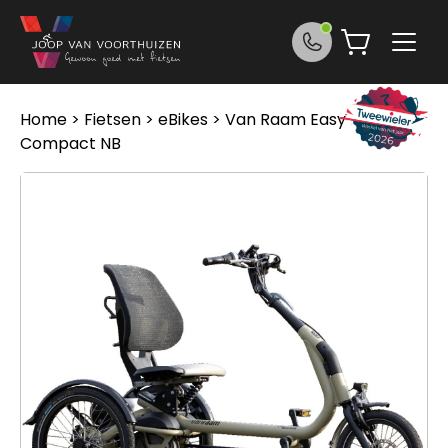
Ga naar de inhoud
Home
>
Fietsen
>
eBikes
> Van Raam Easy rider
Compact NB