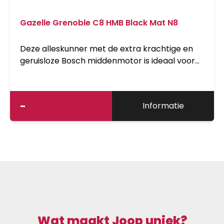
Gazelle Grenoble C8 HMB Black Mat N8
Deze alleskunner met de extra krachtige en
geruisloze Bosch middenmotor is ideaal voor
zowel de dagelijkse tocht als de lange
afstanden. De motor ondersteunt moeiteloos,
zowel op vlak als op heuvelachtig terrein.
-
Informatie
Wat maakt Joop uniek?