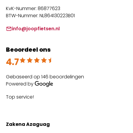
KvK-Nummer: 86877623
BTW-Nummer: NL864130223B01
info@joopfietsen.nl
Beoordeel ons
4.7
Beoordeeld met 4.7 uit 5
Gebaseerd op 146 beoordelingen
Powered by
Top service!
Th
wi
Zakena Azaguag
A