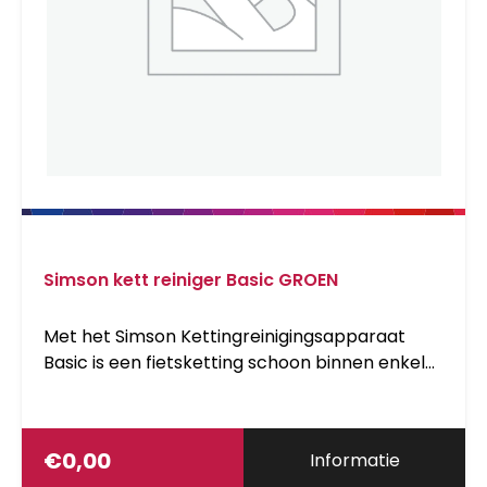
Simson kett reiniger Basic GROEN
Met het Simson Kettingreinigingsapparaat
Basic is een fietsketting schoon binnen enkele
minuten zonder de ketting te demonteren.
Doormiddel van de nylonborstels in dit
apparaat wordt de ketting grondig
€
0,00
Informatie
schoongemaakt. Vul het apparaat met