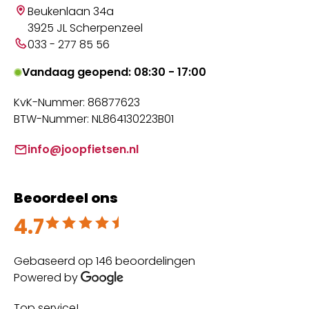
Beukenlaan 34a
3925 JL Scherpenzeel
033 - 277 85 56
Vandaag geopend: 08:30 - 17:00
KvK-Nummer: 86877623
BTW-Nummer: NL864130223B01
info@joopfietsen.nl
Beoordeel ons
4.7
Beoordeeld met 4.7 uit 5
Gebaseerd op 146 beoordelingen
Powered by
Top service!
Th