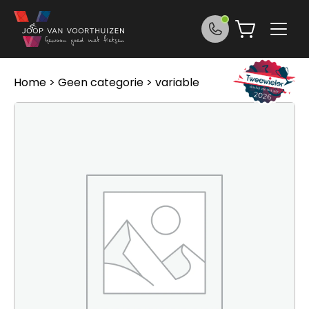
Ga naar de inhoud
Home
>
Geen categorie
> variable