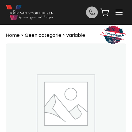
Ga naar de inhoud
Home
>
Geen categorie
> variable