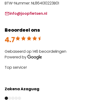
BTW-Nummer: NL864130223B01
info@joopfietsen.nl
Beoordeel ons
4.7
Beoordeeld met 4.7 uit 5
Gebaseerd op 146 beoordelingen
Powered by
Top service!
Th
wi
Zakena Azaguag
A