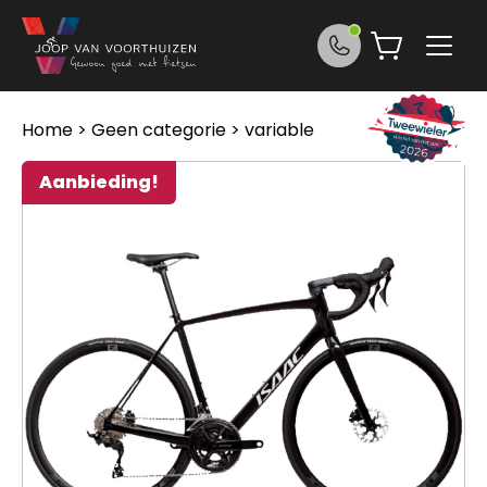
Ga naar de inhoud
Home
>
Geen categorie
> variable
Aanbieding!