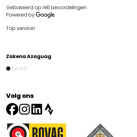
Gebaseerd op 146 beoordelingen
Powered by
Top service!
Th
wi
Zakena Azaguag
A
Volg ons
Onze partners