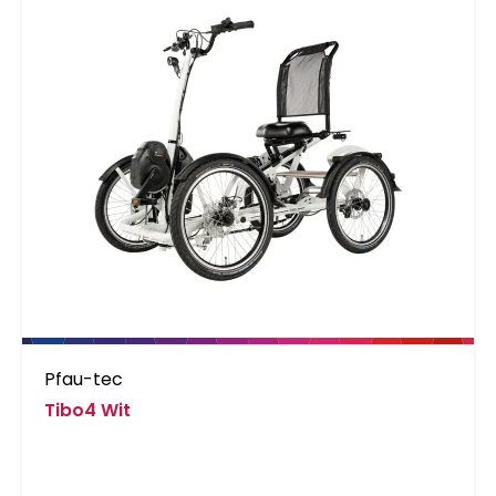
op de backhand. Verder zijn er reflecterende
details met het kleine ROECKL SPORTS-logo op
het polsstuk. De ISEO is net zoals alle andere
modellen wasbaar op 30 ° Celsius. Backhand:
Micro Mesh + bedrukt Poly Lycra Palmhand:
DURASENSE Kenmerken: COMFORT-
INNOVATIE, ERGONOMISCHE CUT, PULL OFF-
SYSTEEM, XRD®-technologie, AIR-FLOW-
SYSTEEM, ALL-WEATHER-GRIP, reflecterende
details, badstof duim.
Pfau-tec
Tibo4 Wit