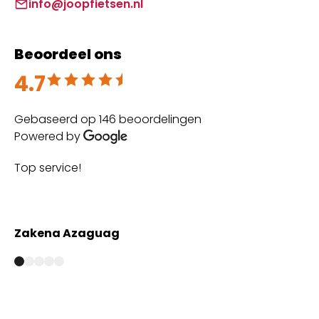
info@joopfietsen.nl
Beoordeel ons
4.7
Beoordeeld met 4.7 uit 5
Gebaseerd op 146 beoordelingen
Powered by
Top service!
Th
wi
Zakena Azaguag
A