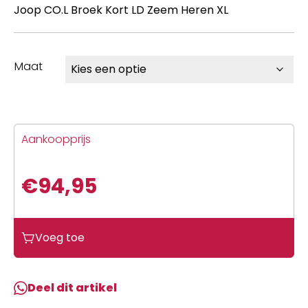
Joop CO.L Broek Kort LD Zeem Heren XL
Maat
Aankoopprijs
€
94,95
Vermarc
Voeg toe
Joop
CO.L
Broek
Deel dit artikel
Kort
LD