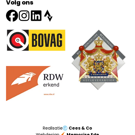
Volg ons
Onze partners
Realisatie
Cees & Co
Webdesign
Memorise Ede