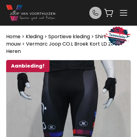
Ga naar de inhoud
Home
>
Kleding
>
Sportieve kleding
>
Shirt korte
mouw
> Vermarc Joop CO.L Broek Kort LD Zeem
Heren
Aanbieding!