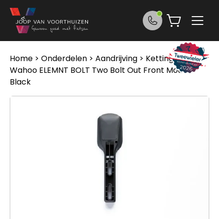
Ga naar de inhoud
Home
>
Onderdelen
>
Aandrijving
>
Kettingen
>
Wahoo ELEMNT BOLT Two Bolt Out Front Mount
Black