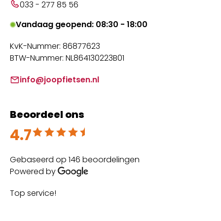
033 - 277 85 56
Vandaag geopend: 08:30 - 18:00
KvK-Nummer: 86877623
BTW-Nummer: NL864130223B01
info@joopfietsen.nl
Beoordeel ons
4.7
Beoordeeld met 4.7 uit 5
Gebaseerd op 146 beoordelingen
Powered by
Top service!
Th
wi