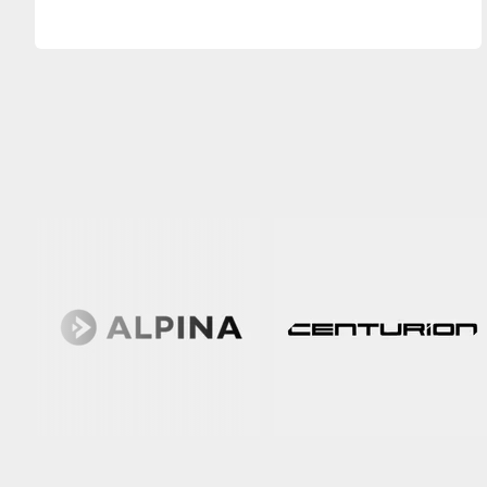
slaan.Ge
Windsens
Aerodyn
essentiee
nu toe w
impact a
complex
Wahoo E
verander
ge&iuml;
die via 
real-tim
luchtwe
Inzichte
Snelheid
drafting
door teg
luchtwee
helpen f