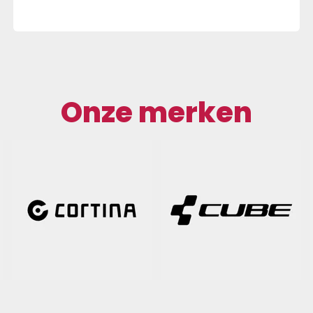
&iuml;ntegreerde
or &ndash; Innovatie in
amicaAerodynamica is
l voor fietsers, maar tot
aren metingen van wind
lleen mogelijk met dure,
Onze merken
e apparatuur. De
LEMNT ACE brengt daar
ing in met een
ntegreerde druksensor,
een voorzijde-opening
e de effecten van
erstand meet.Real-time
n- AeroBoost:
swinst door rugwind of
.- AeroDrag: Vertraging
enwind of
rstand.Deze inzichten
ietsers om hun positie te