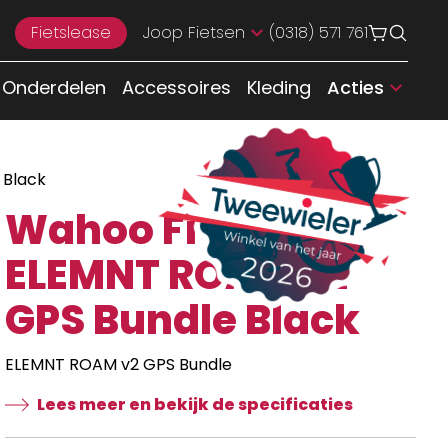
Fietslease
Joop Fietsen
(0318) 571 761
Onderdelen
Accessoires
Kleding
Acties
 Black
Wahoo Fitness
ELEMNT ROAM v2
GPS Bundle Black
ELEMNT ROAM v2 GPS Bundle
Lees meer en bekijk de specificaties