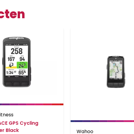
cten
itness
ACE GPS Cycling
r Black
Wahoo