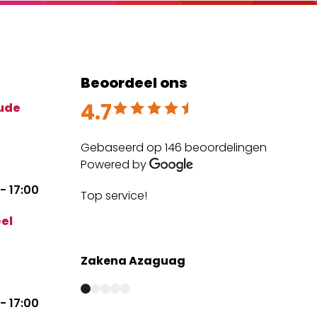
Beoordeel ons
4.7
Beoordeeld met 4.7 uit 5
ude
Gebaseerd op 146 beoordelingen
Powered by
- 17:00
Top service!
The
expe
el
mai
Zakena Azaguag
Anm
- 17:00