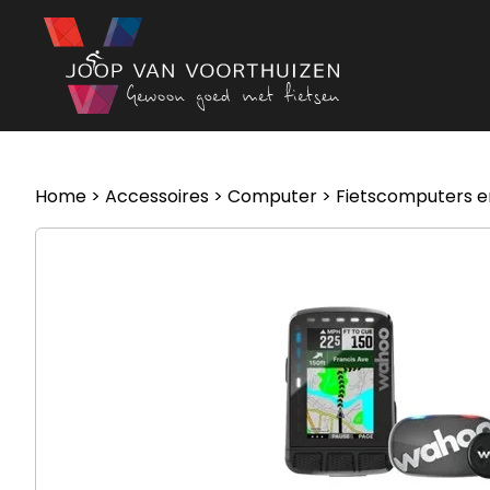
Ga naar de inhoud
Home
>
Accessoires
>
Computer
>
Fietscomputers e