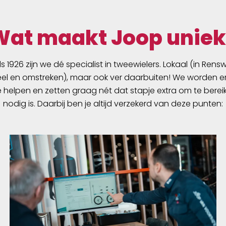
en specifiek
en vorm voor
Wat maakt Joop uniek
.Waarom kiezen voor de
CE?- Het grootste,
erm in zijn klasse: Een
ds 1926 zijn we dé specialist in tweewielers. Lokaal (in Ren
r TFT-scherm voor
l en omstreken), maar ook ver daarbuiten! We worden er
ml;venaarde
e helpen en zetten graag nét dat stapje extra om te berei
rheid van navigatie en
nodig is. Daarbij ben je altijd verzekerd van deze punten:
.- Batterijduur tot 30+
 van start tot finish
en en
nformeerd.-
;ntegreerde windsensor
gps toestel met deze
: Wahoo Wind
s&trade; (WWD) meet
ime en na de rit de
 van luchtweerstand en