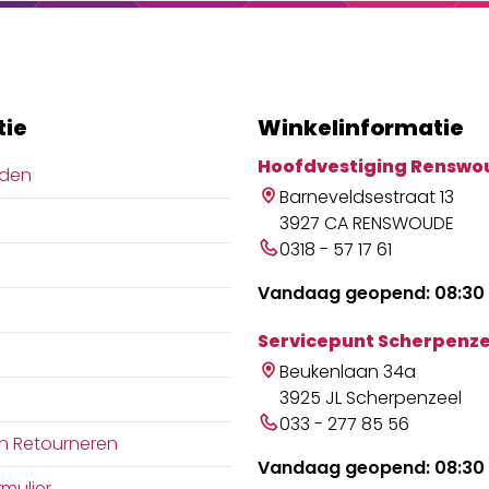
seren en
e&euml;n te verbeteren,
groepen als tijdens
n.Analyse na de RitNa
tie
Winkelinformatie
isatie met de Wahoo-
dt Wahoo Wind
Hoofdvestiging Renswo
jden
s&trade; (WWD)
Barneveldsestraat 13
ide gegevens over
3927 CA RENSWOUDE
heid en prestaties,
0318 - 57 17 61
bruikers hun ritten
nalyseren en
Vandaag geopend: 08:30 
ren.Met de ELEMNT ACE
ahoo aerodynamische
Servicepunt Scherpenze
gankelijk en betaalbaar
Beukenlaan 34a
ereen, en zet het een
3925 JL Scherpenzeel
tandaard in de markt.
033 - 277 85 56
n Retourneren
Vandaag geopend: 08:30 
mulier