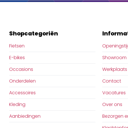
optimali
strategi
zowel in 
tijdritte
Shopcategoriën
Informa
synchron
app bie
Fietsen
Openingsti
Dynamic
uitgebre
E-bikes
Showroom
windsnel
zodat ge
Occasions
Werkplaats
kunnen a
Onderdelen
Contact
verbete
maakt W
Accessoires
Vacatures
data toe
voor ied
Kleding
Over ons
nieuwe s
Aanbiedingen
Bezorgen e
Klachtenfor