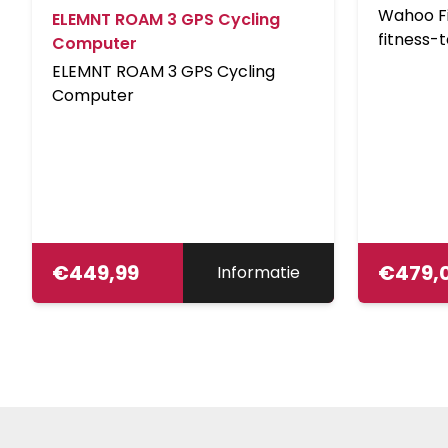
Wahoo Fi
ELEMNT ROAM 3 GPS Cycling
fitness-
Computer
duurspor
ELEMNT ROAM 3 GPS Cycling
baanbrek
Computer
zijn ass
Met dez
fietscom
standaar
fietscom
zijn.In ee
smartph
€
449,99
€
479,
Informatie
razendsn
Wahoo E
stap doo
werelden
krachtig
gebruiksv
schermkw
smartpho