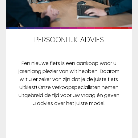
.- Verbeterde
ervaring: Een
reen en knoppen,
neerd met een
d besturingssysteem,
PERSOONLIJK ADVIES
t eenvoudiger dan ooit
 te beheren. Inclusief
mium aluminium
uder.- Geavanceerde
Een nieuwe fiets is een aankoop waar u
e: Betere kaartfuncties
jarenlang plezier van wilt hebben. Daarom
by-turn
wilt u er zeker van zijn dat je de juiste fiets
eleiding zorgen voor
uitkiest! Onze verkoopspecialisten nemen
e routes.-
uitgebreid de tijd voor uw vraag én geven
l;tieve setup en
u advies over het juiste model.
isatie via de Wahoo-
oudgebaseerde
isatie biedt een
ge en veilige manier om
a op te