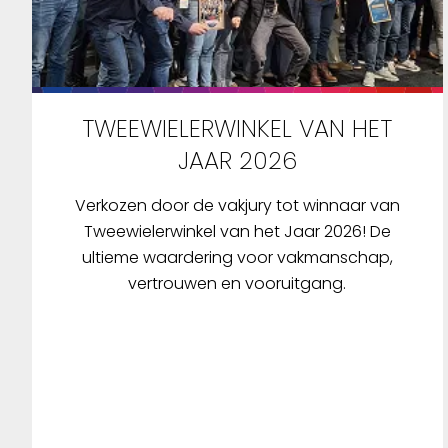
drafting
gebruiks
touchsc
gecombi
vernieuw
TWEEWIELERWINKEL VAN HET
maken he
om je rit
JAAR 2026
een pre
stuurho
Verkozen door de vakjury tot winnaar van
navigati
Tweewielerwinkel van het Jaar 2026! De
en turn-
ultieme waardering voor vakmanschap,
audiobeg
vertrouwen en vooruitgang.
zorgeloz
Intu&ium
synchron
app: Cl
synchron
eenvoudi
al je dat