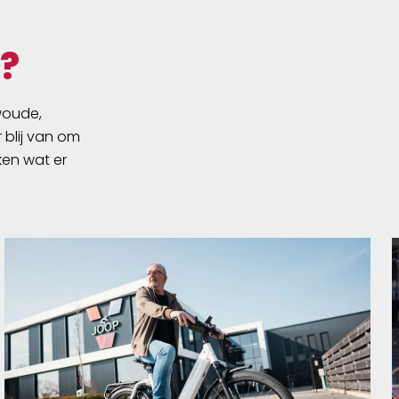
?
swoude,
 blij van om
ken wat er