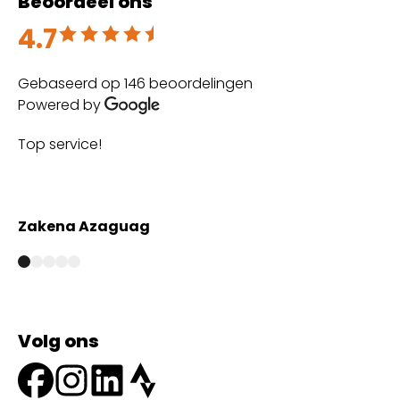
Beoordeel ons
4.7
Beoordeeld met 4.7 uit 5
Gebaseerd op 146 beoordelingen
Powered by
Top service!
Th
wi
Zakena Azaguag
A
Volg ons