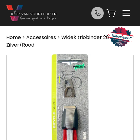
Ga naar de inhoud
Home
>
Accessoires
> Widek triobinder 20 zi/rd
Zilver/Rood