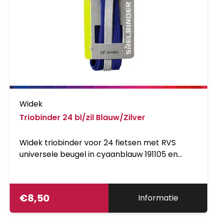
Widek
Triobinder 24 bl/zil Blauw/Zilver
Widek triobinder voor 24 fietsen met RVS
universele beugel in cyaanblauw 191105 en
zilver 191118
€
8,50
Informatie