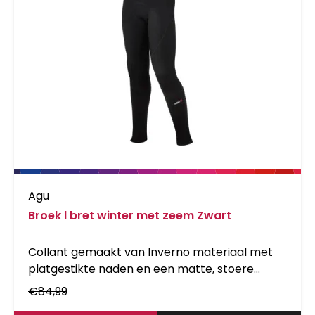
Agu
Broek l bret winter met zeem Zwart
Collant gemaakt van Inverno materiaal met
platgestikte naden en een matte, stoere
uitstraling. Deze collant is uitgevoerd met
€
84,99
bretels. Voorzien van extra rekbaar materiaal