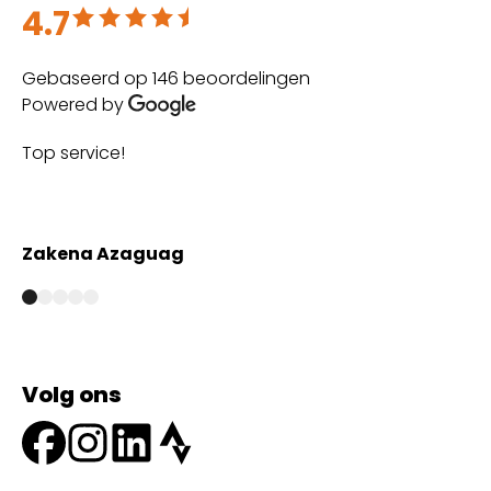
4.7
Beoordeeld met 4.7 uit 5
Gebaseerd op 146 beoordelingen
Powered by
Top service!
Th
wi
Zakena Azaguag
A
Volg ons