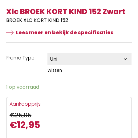
Xlc BROEK KORT KIND 152 Zwart
BROEK XLC KORT KIND 152
Lees meer en bekijk de specificaties
Frame Type
Wissen
1 op voorraad
Aankoopprijs
€
25,95
€
12,95
Oorspronkelijke
Huidige