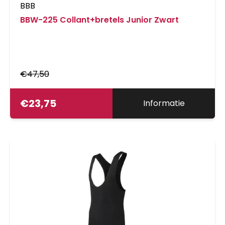
BBB
BBW-225 Collant+bretels Junior Zwart
€
47,50
€
23,75
Informatie