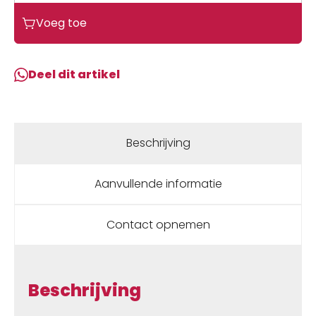
prijs
prijs
Voeg toe
was:
is:
€25,95.
€12,95.
Deel dit artikel
Beschrijving
Aanvullende informatie
Contact opnemen
Beschrijving