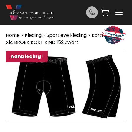
Ga naar de inhoud
Home
>
Kleding
>
Sportieve kleding
>
Korte broek
>
Xlc BROEK KORT KIND 152 Zwart
Aanbieding!