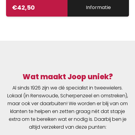
in het kniestuk voor een extra lange
€
42,50
Informatie
levensduur en siliconen grippers aan de
onderkant van de broek.
Wat maakt Joop uniek?
Al sinds 1926 zijn we dé specialist in tweewielers.
Lokaal (in Renswoude, Scherpenzeel en omstreken),
maar ook ver daarbuiten! We worden er blij van om
klanten te helpen en zetten graag nét dat stapje
extra om te bereiken wat er nodig is. Daarbij ben je
altijd verzekerd van deze punten: