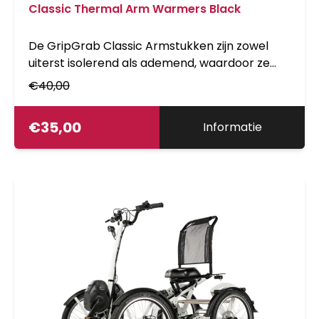
Classic Thermal Arm Warmers Black
De GripGrab Classic Armstukken zijn zowel
uiterst isolerend als ademend, waardoor ze
ideaal zijn voor fietsen op koude winterdagen.
€
40,00
Met de voorgevormde constructie, zachte
naden en elastische grippers in de zoom zijn
€
35,00
Informatie
buitengewoon comfortabel zodat jede
kilometers kunt blijven wegtrappen.