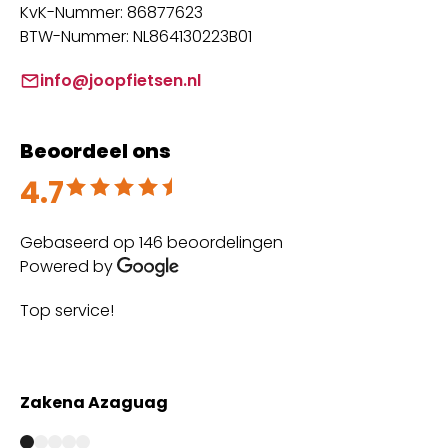
KvK-Nummer: 86877623
BTW-Nummer: NL864130223B01
info@joopfietsen.nl
Beoordeel ons
4.7
Beoordeeld met 4.7 uit 5
Gebaseerd op 146 beoordelingen
Powered by
Top service!
Th
wi
Zakena Azaguag
A