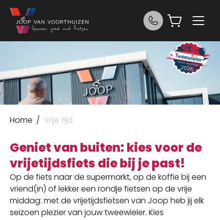
Ga naar de inhoud
Joop van Voorthuizen Fietsen
Home
/
Vrije tijd
Geniet van buiten: kies voor de
vrijetijdsfiets die bij je past!
Op de fiets naar de supermarkt, op de koffie bij een
vriend(in) of lekker een rondje fietsen op de vrije
middag: met de vrijetijdsfietsen van Joop heb jij elk
seizoen plezier van jouw tweewieler. Kies