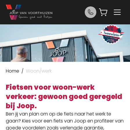
Ga naar de inhoud
Joop van Voorthuizen Fietsen
Home
/
Woon/werk
Fietsen voor woon-werk
verkeer: gewoon goed geregeld
bij Joop.
Ben jij van plan om op de fiets naar het werk te
gaan? Kies voor een fiets van Joop en profiteer van
goede voordelen zoals verlengde garantie,