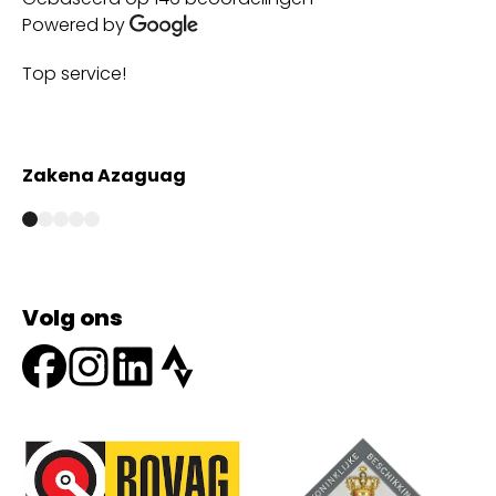
Powered by
Top service!
Th
wi
Zakena Azaguag
A
Volg ons
Onze partners