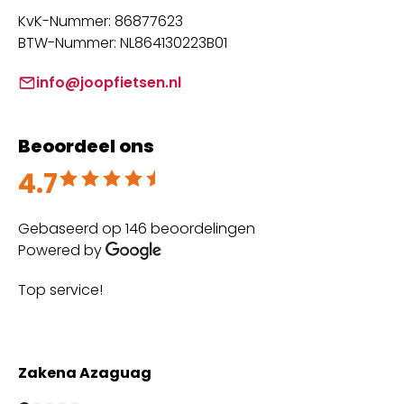
KvK-Nummer: 86877623
BTW-Nummer: NL864130223B01
info@joopfietsen.nl
Beoordeel ons
4.7
Beoordeeld met 4.7 uit 5
Gebaseerd op 146 beoordelingen
Powered by
Top service!
Th
wi
Zakena Azaguag
A