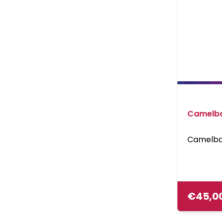
Camelba
Camelbak
€
45,0