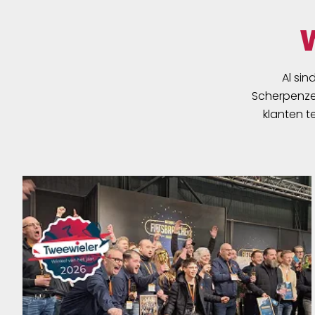
Al sin
Scherpenzee
klanten t