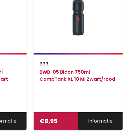
BBB
l
BWB-05 Bidon 750ml
art
CompTank XL 18 Ml Zwart/rood
€
8,95
ormatie
Informatie