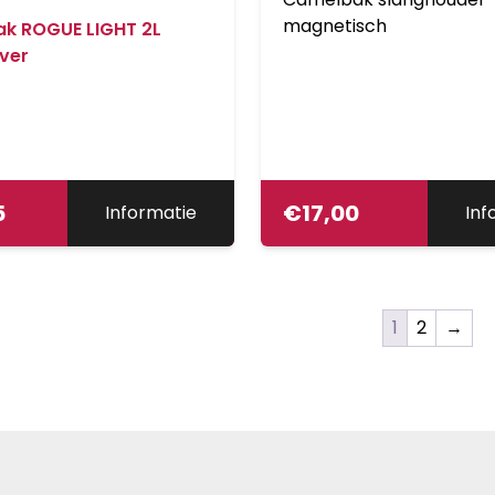
magnetisch
k ROGUE LIGHT 2L
lver
5
€
17,00
Informatie
Inf
1
2
→