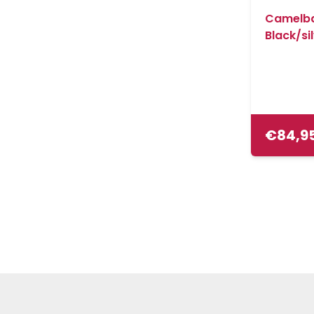
Camelba
Black/si
€
84,9