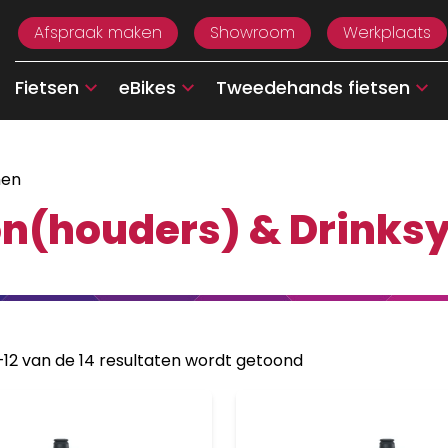
Afspraak maken
Showroom
Werkplaats
Fietsen
eBikes
Tweedehands fietsen
men
on(houders) & Drinks
–12 van de 14 resultaten wordt getoond