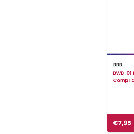
BBB
BWB-01 
CompTan
€
7,95