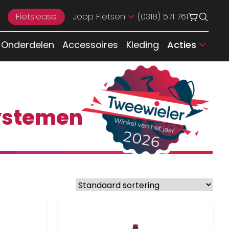
Fietslease
Joop Fietsen
(0318) 571 761
Onderdelen
Accessoires
Kleding
Acties
ystemen