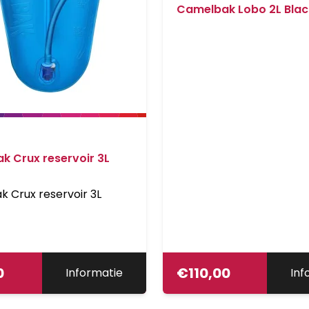
Camelbak Lobo 2L Blac
k Crux reservoir 3L
 Crux reservoir 3L
0
€
110,00
Informatie
Inf