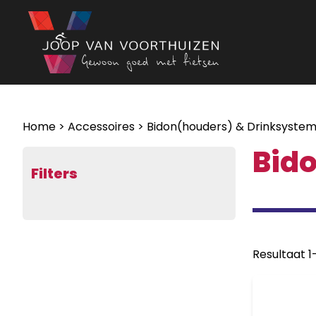
Ga naar de inhoud
Home
>
Accessoires
> Bidon(houders) & Drinksyste
Bid
Filters
Resultaat 1