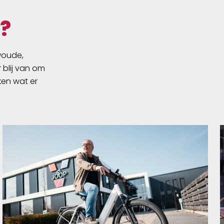
?
swoude,
 blij van om
ken wat er