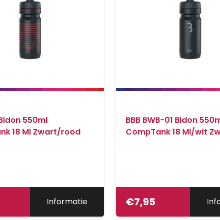
Bidon 550ml
BBB BWB-01 Bidon 550m
k 18 Ml Zwart/rood
CompTank 18 Ml/wit Zw
€
7,95
Informatie
Inf