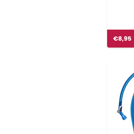
€
8,95