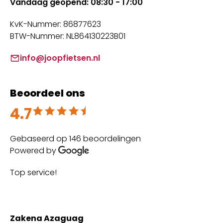
Vandaag geopend: 08:30 - 17:00
KvK-Nummer: 86877623
BTW-Nummer: NL864130223B01
info@joopfietsen.nl
Beoordeel ons
4.7
Beoordeeld met 4.7 uit 5
Gebaseerd op 146 beoordelingen
Powered by
Top service!
Th
wi
Zakena Azaguag
A