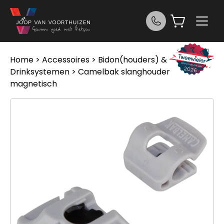
Ga naar de inhoud
Home
>
Accessoires
>
Bidon(houders) &
Drinksystemen
> Camelbak slanghouder
magnetisch