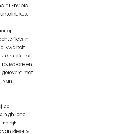
 of Enviolo.
untainbikes.
aar op
chte fiets in
. Kwaliteit
lk detail klopt.
betrouwbare en
en geleverd met
m van
j de
ze high-end
namelijk
s van Riese &