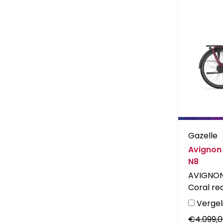
Gazelle
Avignon
N8
AVIGNON
Coral re
Vergeli
€
4.099,