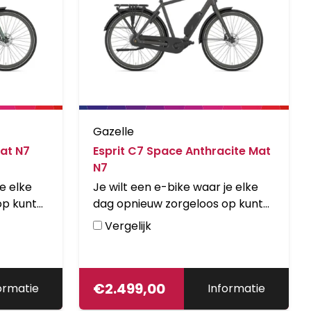
Gazelle
at N7
Esprit C7 Space Anthracite Mat
N7
e elke
Je wilt een e-bike waar je elke
op kunt
dag opnieuw zorgeloos op kunt
or de
wegrijden. Dus kies je voor de
Vergelijk
m frame
Esprit C7. Het aluminium frame
len
en de robuuste onderdelen
e. De
kunnen tegen een stootje. De
en
Esprit is uitgerust met een
€
2.499,00
ormatie
Informatie
die laag
krachtige middenmotor, die laag