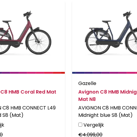
Gazelle
 C8 HMB Coral Red Mat
Avignon C8 HMB Midnig
Mat N8
 C8 HMB CONNECT L49
AVIGNON C8 HMB CONN
d S8 (Mat)
Midnight blue S8 (Mat)
jk
Vergelijk
00
€
4.099,00