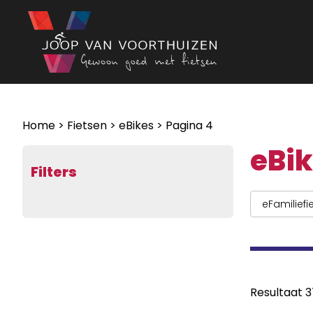
Ga naar de inhoud
Home
>
Fietsen
>
eBikes
> Pagina 4
eBi
Filters
eFamiliefi
Resultaat 