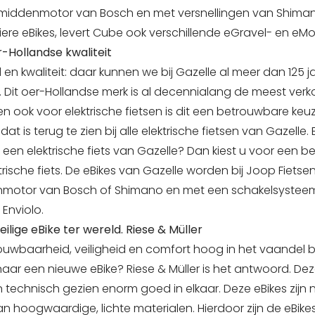
 middenmotor van Bosch en met versnellingen van Shimano
iere eBikes, levert Cube ook verschillende eGravel- en eMo
r-Hollandse kwaliteit
d en kwaliteit: daar kunnen we bij Gazelle al meer dan 125 j
 Dit oer-Hollandse merk is al decennialang de meest verko
n ook voor elektrische fietsen is dit een betrouwbare keuze
dat is terug te zien bij alle elektrische fietsen van Gazelle. E
r een elektrische fiets van Gazelle? Dan kiest u voor een 
rische fiets. De eBikes van Gazelle worden bij Joop Fiets
motor van Bosch of Shimano en met een schakelsystee
Enviolo.
ilige eBike ter wereld. Riese & Müller
uwbaarheid, veiligheid en comfort hoog in het vaandel bi
aar een nieuwe eBike? Riese & Müller is het antwoord. De
en technisch gezien enorm goed in elkaar. Deze eBikes zijn 
 hoogwaardige, lichte materialen. Hierdoor zijn de eBike