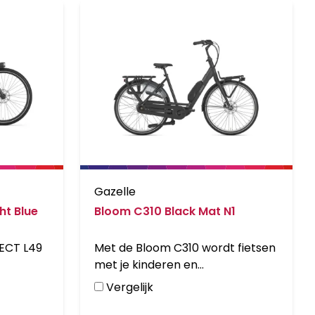
Gazelle
ht Blue
Bloom C310 Black Mat N1
ECT L49
Met de Bloom C310 wordt fietsen
met je kinderen en
boodschappen doen een feestje.
Vergelijk
Op- en afstappen gaat