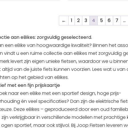
o su qualsiasi distanza.
in de fiets is gebouwd vo
nte sistema e-bike e
optimale balans. Zo kom
a autonomia della
sneller en relaxter aan 
←
1
2
3
4
5
6
7
…
 consentono lunghissime
of je werk. En dan is er de
n sella alla tua bici. Il
daar wil je graag mee ge
ectie aan eBikes: zorgvuldig geselecteerd.
portapacchi con sistema
worden!
onsente di portare con
van een eBike van hoogwaardige kwaliteit? Binnen het ass
il necessario per recarti
n vindt u een ruime collectie aan eBikes met zorgvuldig 
o o per una gita immerso
 merk levert zijn eigen unieke fietsen, waardoor we u binne
ura.
 altijd van de juiste fiets kunnen voorzien. Lees wat u va
hten op het gebied van eBikes.
ef met een fijn prijskaartje
oek naar een eBike met een sportief design, hoge prijs-
erhouding én veel specificaties? Dan zijn de elektrische fi
keuze. Deze eBikes – geproduceerd door een oud familiebed
 zijn verkrijgbaar in verschillende modellen met prachtige k
 ogen sportief, maar ook stijlvol. Bij Joop Fietsen leveren