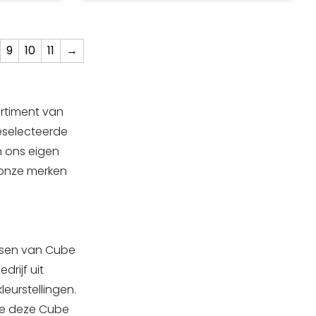
or
in de fiets is gebouwd voor
 je nog
optimale balans. Zo kom je nog
op school
sneller en relaxter aan op school
9
10
11
→
 styling:
of je werk. En dan is er de styling:
zien
daar wil je graag mee gezien
worden!
ortiment van
geselecteerde
n ons eigen
n onze merken
etsen van Cube
rijf uit
leurstellingen.
 we deze Cube