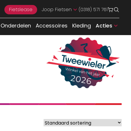
Fietslease
Joop Fietsen
(0318) 571 761
Onderdelen
Accessoires
Kleding
Acties