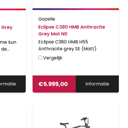
Gazelle
Eclipse C380 HMB Anthracite
e Grey
Grey Mat N0
Eclipse C380 HMB H55
ame kun
Anthracite grey SE (Matt)
 de
dig op.
Vergelijk
n je houdt
j de
men. De
€
5.999,00
ormatie
Informatie
e nooit
aar de
t
che
l