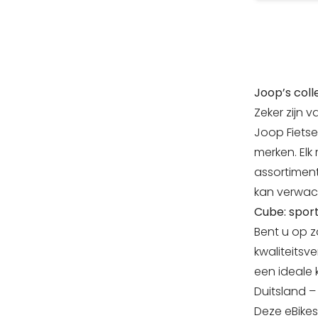
assicurat
L'efficie
l'elevat
batteria
sessioni i
Joop’s coll
pratico 
MIK HD c
Zeker zijn 
te tutto 
Joop Fietse
al lavor
merken. Elk
nella nat
assortiment
kan verwac
Cube: sporti
Bent u op z
kwaliteitsv
een ideale 
Duitsland –
Deze eBikes