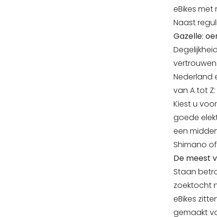
eBikes met
Naast regul
Gazelle: oe
Degelijkhei
vertrouwen.
Nederland e
van A tot Z: 
Kiest u voo
goede elekt
een midden
Shimano of 
De meest ve
Staan betro
zoektocht n
eBikes zitt
gemaakt van