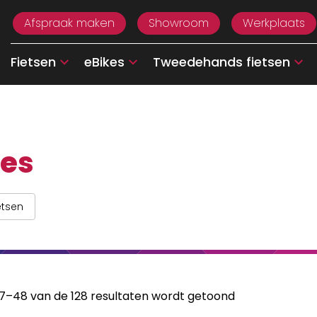
Afspraak maken
Showroom
Werkplaats
Fietsen
eBikes
Tweedehands fietsen
kes
etsen
37–48 van de 128 resultaten wordt getoond