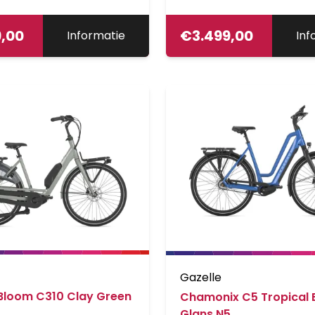
9,00
€
3.499,00
Informatie
Inf
Gazelle
 Bloom C310 Clay Green
Chamonix C5 Tropical 
Glans N5