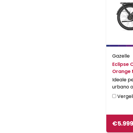
Easyflow 
voeten a
Gazelle
Eclipse 
Orange 
Ideale pe
urbano o
passeggi
Vergeli
natura. E
ovunque t
dello sfo
geometri
€
5.99
reattivit