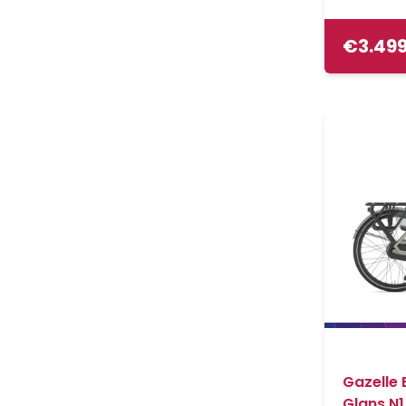
€
3.49
Gazelle
Glans N1