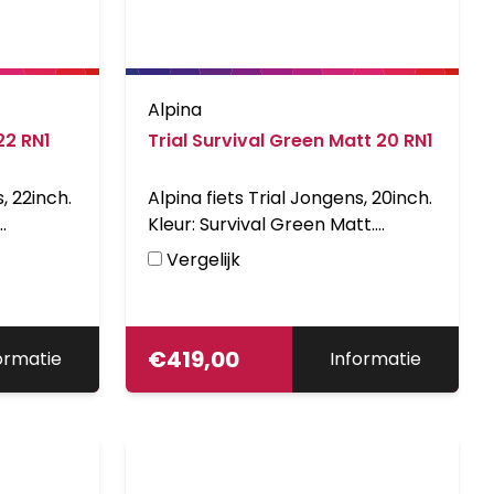
Alpina
22 RN1
Trial Survival Green Matt 20 RN1
, 22inch.
Alpina fiets Trial Jongens, 20inch.
Kleur: Survival Green Matt.
 voor en
Uitgerust met V-brakes voor en
Vergelijk
emnaaf,
achter en achter een remnaaf,
aluminium frame.
2 C Met
Kleurnummmer: RAL 6003 Matt.
€
419,00
ormatie
Informatie