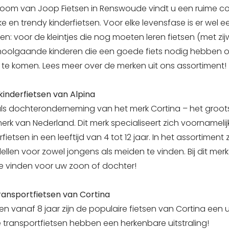
oom van Joop Fietsen in Renswoude vindt u een ruime co
ijke en trendy kinderfietsen. Voor elke levensfase is er wel
den: voor de kleintjes die nog moeten leren fietsen (met zijw
choolgaande kinderen die een goede fiets nodig hebben o
te komen. Lees meer over de merken uit ons assortiment!
kinderfietsen van Alpina
 als dochteronderneming van het merk Cortina – het groot
merk van Nederland. Dit merk specialiseert zich voornamelij
fietsen in een leeftijd van 4 tot 12 jaar. In het assortiment
llen voor zowel jongens als meiden te vinden. Bij dit merk 
 te vinden voor uw zoon of dochter!
ransportfietsen van Cortina
en vanaf 8 jaar zijn de populaire fietsen van Cortina een 
 transportfietsen hebben een herkenbare uitstraling!