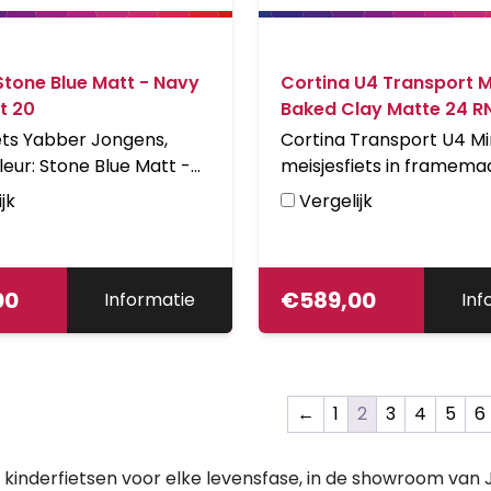
tone Blue Matt - Navy
Cortina U4 Transport M
t 20
Baked Clay Matte 24 R
iets Yabber Jongens,
Cortina Transport U4 Mi
leur: Stone Blue Matt -
meisjesfiets in framema
e Matt. Uitgerust met V-
inch. Kleur: Bakes Clay M
jk
Vergelijk
oor en achter en achter
Uitgerust met achter e
aaf, aluminium frame.
Shimano Nexus 3-traps
mers: YS 7363 Matt + YS
versnellingsnaaf met
t.
00
terugtraprem en voor e
€
589,00
Informatie
Inf
standaardnaaf. Opvalle
details: voordrager.
←
1
2
3
4
5
6
kinderfietsen voor elke levensfase, in de showroom van 