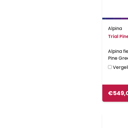
Alpina
Trial Pi
Alpina fie
Pine Gre
V-brake 
Vergeli
met alum
slot, ver
Kleurnum
€
549,