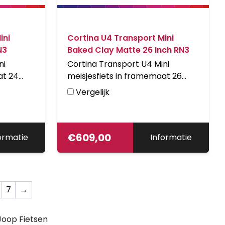
ini
Cortina U4 Transport Mini
N3
Baked Clay Matte 26 Inch RN3
ni
Cortina Transport U4 Mini
at 24
meisjesfiets in framemaat 26
atte.
inch. Kleur: Bakes Clay Matte.
Vergelijk
en
Uitgerust met achter een
Shimano Nexus 3-traps
versnellingsnaaf met
en
terugtraprem en voor een
€
609,00
ormatie
Informatie
nde
standaardnaaf. Opvallende
details: voordrager.
7
→
Joop Fietsen