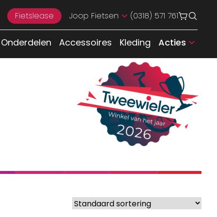
Fietslease
Joop Fietsen
(0318) 571 761
Onderdelen
Accessoires
Kleding
Acties