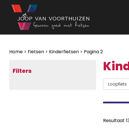
Ga naar de inhoud
Home
>
Fietsen
>
Kinderfietsen
> Pagina 2
Kind
Filters
Loopfiets
Resultaat 