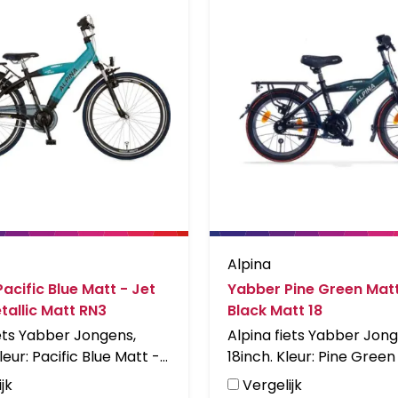
Alpina
acific Blue Matt - Jet
Yabber Pine Green Matt
tallic Matt RN3
Black Matt 18
iets Yabber Jongens,
Alpina fiets Yabber Jong
leur: Pacific Blue Matt -
18inch. Kleur: Pine Green
 Metallic Matt. Uitgerust
Vivid Black Matt. Uitger
jk
Vergelijk