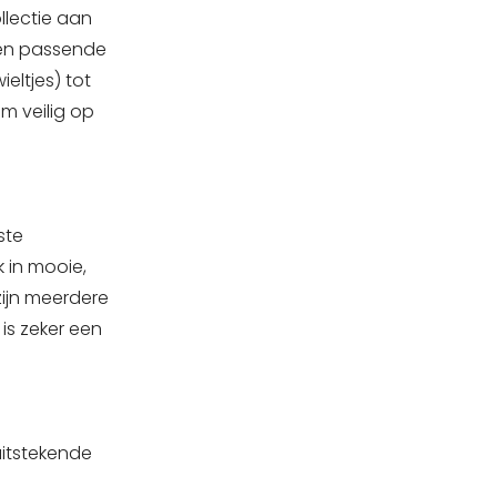
llectie aan
 een passende
ieltjes) tot
m veilig op
ste
k in mooie,
 zijn meerdere
is zeker een
uitstekende