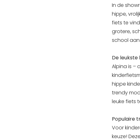
In de showr
hippe, vrol
fiets te vin
grotere, s
school aan 
De leukste 
Alpina is –
kinderfiets
hippe kinder
trendy mode
leuke fiets
Populaire t
Voor kinder
keuze! Deze