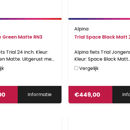
Alpina
ne Green Matte RN3
Trial Space Black Matt 
ts Trial 24 inch. Kleur:
Alpina fiets Trial Jongens
en Matte. Uitgerust met
Kleur: Space Black Matt.
voor en een achter en
Uitgerust met V-brakes
jk
Vergelijk
inium frame. Inclusief
achter en achter een r
lichting en zijstandaard.
aluminium frame.
mer: YS7687 Matt.
Kleurnummmer: PMS 43
00
Matt.
€
449,00
Informatie
Inf