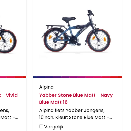
Alpina
 - Vivid
Yabber Stone Blue Matt - Navy
Blue Matt 16
ens,
Alpina fiets Yabber Jongens,
 Matt -
16inch. Kleur: Stone Blue Matt -
ust met
Navy Blue Matt. Uitgerust met
Vergelijk