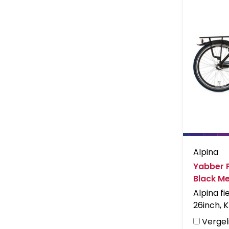
Alpina
Yabber P
Black Me
Alpina f
26inch, K
Jet Black
Vergeli