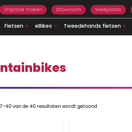
Afspraak maken
Showroom
Werkplaats
Fietsen
eBikes
Tweedehands fietsen
ntainbikes
37–40 van de 40 resultaten wordt getoond