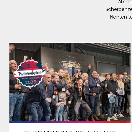
Al sin
Scherpenzee
klanten t