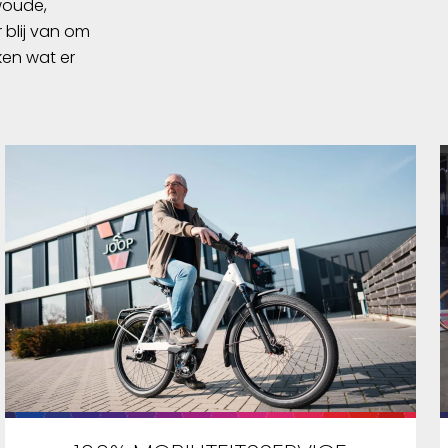
swoude,
 blij van om
ken wat er