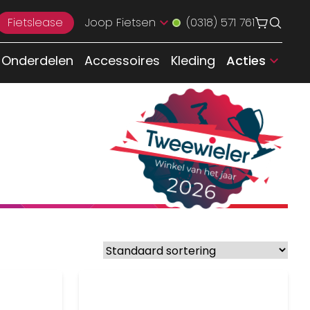
Fietslease
Joop Fietsen
(0318) 571 761
Onderdelen
Accessoires
Kleding
Acties