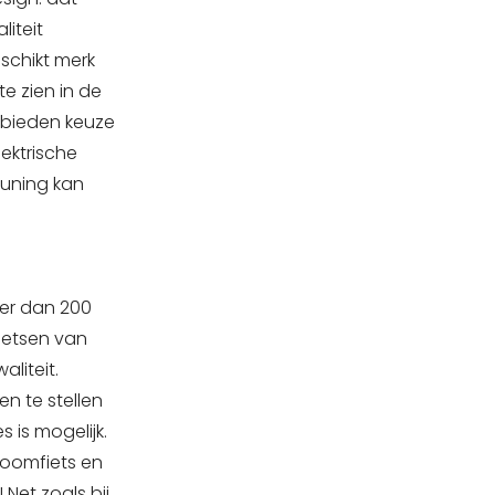
liteit
eschikt merk
te zien in de
n bieden keuze
ektrische
euning kan
eer dan 200
fietsen van
aliteit.
n te stellen
 is mogelijk.
roomfiets en
 Net zoals bij