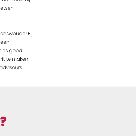
ietsen.
Renswoude! Bij
 een
cies goed
frit te maken
adviseurs.
?