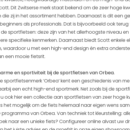
 Scott. Dit Zwitserse merk staat bekend om de zeer hoge kwa
n die zij in het assortiment hebben. Daarnaast is dit een g
beginners als professionals. Dat is bijvoorbeeld ook terug 
de sportfietsen: deze zijn van het allerhoogste niveau e
re specifieke kenmerken. Daarnaast biedt Scott enkele el
en, waardoor u met een high-end design én extra onderst
n een mooie fietsrit.
rme en sportiviteit bij de sportfietsen van Orbea.
e sportfietsenmerk ‘Orbea’ kent een geschiedenis van m
daarbij een echt high-end sportmerk. Net zoals bij de sport
 u ook hier een collectie aan sportfietsen van zeer hoge kw
s het mogelijk om de fiets helemaal naar eigen wens same
 programma van Orbea. Van techniek tot kleurstelling: alles
oek naar een unieke fiets? Configureer online alvast uw d
an het juiste advies en de proefrit in onze eigen showroom!