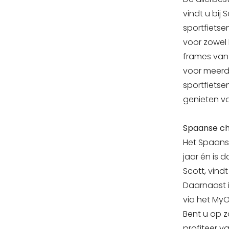
vindt u bij
sportfietse
voor zowel 
frames van 
voor meerde
sportfiets
genieten va
Spaanse cha
Het Spaans
jaar én is 
Scott, vindt
Daarnaast i
via het MyO
Bent u op z
profiteer v