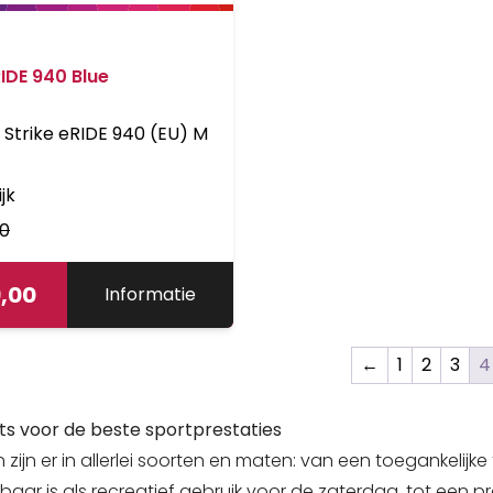
RIDE 940 Blue
 Strike eRIDE 940 (EU) M
jk
00
9,00
Informatie
←
1
2
3
4
iets voor de beste sportprestaties
 zijn er in allerlei soorten en maten: van een toegankelijke 
tbaar is als recreatief gebruik voor de zaterdag, tot een p