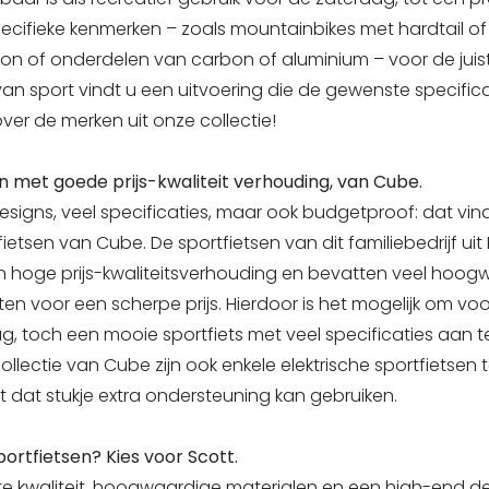
pecifieke kenmerken – zoals mountainbikes met hardtail of
ion of onderdelen van carbon of aluminium – voor de juist
 van sport vindt u een uitvoering die de gewenste specifica
ver de merken uit onze collectie!
n met goede prijs-kwaliteit verhouding, van Cube.
esigns, veel specificaties, maar ook budgetproof: dat vin
fietsen van Cube. De sportfietsen van dit familiebedrijf uit
 hoge prijs-kwaliteitsverhouding en bevatten veel hoog
 voor een scherpe prijs. Hierdoor is het mogelijk om voor
g, toch een mooie sportfiets met veel specificaties aan t
llectie van Cube zijn ook enkele elektrische sportfietsen te
t dat stukje extra ondersteuning kan gebruiken.
ortfietsen? Kies voor Scott.
te kwaliteit, hoogwaardige materialen en een high-end de