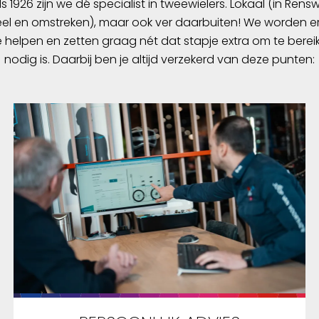
ds 1926 zijn we dé specialist in tweewielers. Lokaal (in Ren
l en omstreken), maar ook ver daarbuiten! We worden er
e helpen en zetten graag nét dat stapje extra om te berei
nodig is. Daarbij ben je altijd verzekerd van deze punten: