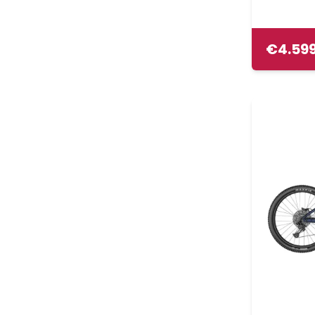
€
4.59