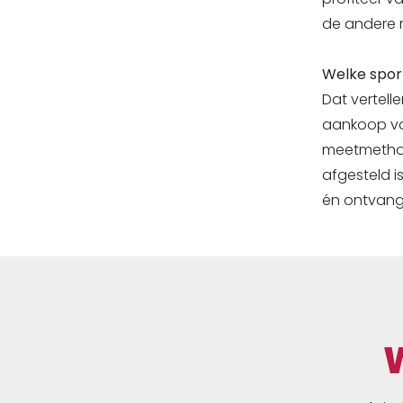
de andere m
Welke sport
Dat vertell
aankoop van
meetmethod
afgesteld is
én ontvang