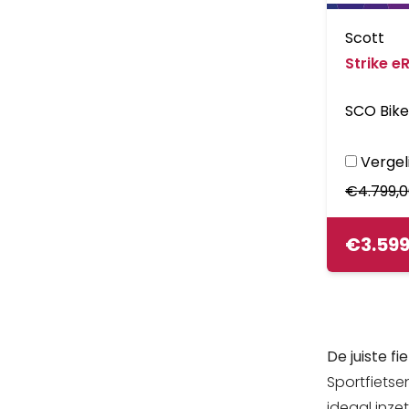
Scott
Strike e
SCO Bike
Vergeli
€
4.799,
€
3.59
De juiste f
Sportfietsen
ideaal inze