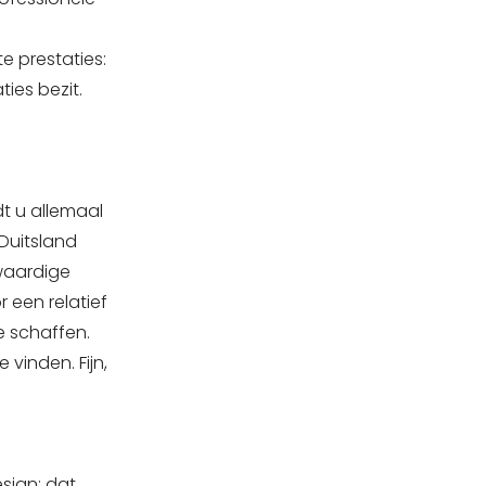
e prestaties:
ties bezit.
dt u allemaal
 Duitsland
waardige
 een relatief
e schaffen.
 vinden. Fijn,
sign: dat