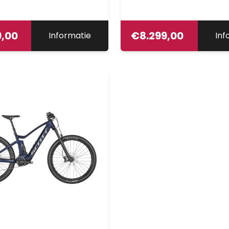
9,00
€
8.299,00
Informatie
Inf