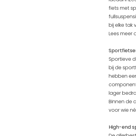
fiets met s
fullsuspens
bij elke tak
Lees meer o
Sportfietse
Sportieve d
bij de sport
hebben een
componenten
lager bedra
Binnen de co
voor wie né
High-end sp
De allerbes