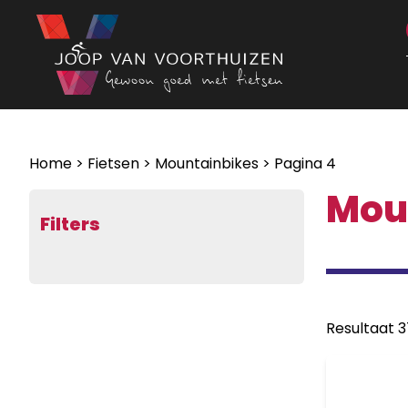
Ga naar de inhoud
Home
>
Fietsen
>
Mountainbikes
> Pagina 4
Mou
Filters
Resultaat 