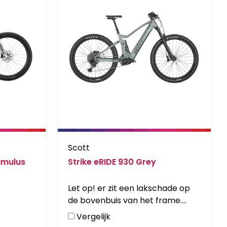
Scott
umulus
Strike eRIDE 930 Grey
Let op! er zit een lakschade op
de bovenbuis van het frame.
Daardoor is deze fiets ook in prijs
Vergelijk
verlaagd.