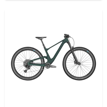
Kort gezegd: de Oiz is de snelste XC-fiets die in
180 jaar uit onze fabriek is gerold. 120
MILLIMETER PROBLEEMLOZE VEERWEG&#xD; De
keuze tussen 100 en 120 mm betekende tot nu
toe vaak een keuze tussen de betere demping
van 120 mm of het lagere gewicht van 100 mm.
De Oiz weigert dat compromis te accepteren,
en is vanaf het begin ontworpen rond een
langere veerweg, maar lichter en efficiënter
dan ooit. SIC-SYSTEEM&#xD; Ons SIC-systeem
bestaat uit geïntegreerde geleiders in het
balhoofd en de bovenbuis. De kabels volgen
hierdoor de beste route naar de achtervork. I-
LINE&#xD; Ons gepatenteerde I-line is op dit
moment simpelweg het strakste, best
geïntegreerde lock-outsysteem voor
schokdempers. ER GAAT NIETS BOVEN
EENVOUD&#xD; We hebben alles wat niet
nodig is weggelaten en alleen toegevoegd wat