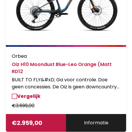
Orbea
Oiz H10 Moondust Blue-Leo Orange (Matt
RD12
BUILT TO FLY&#xD; Ga voor controle. Doe
geen concessies. De Oiz is geen downcountry-
of trailfiets. Het is een XC-racemachine met
Vergelijk
120 mm veerweg die er net zo goed uitziet als
€
3.699,00
ze rijdt. De moderne geometrie en slimme
demping op basis van de 120 mm veerweg
maken van elke rit een feest, zonder
€
2.959,00
Informatie
concessies te doen qua gewicht en efficiëntie.