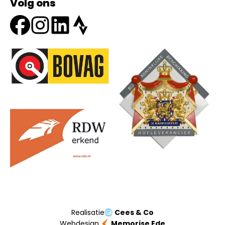
Volg ons
Onze partners
Realisatie
Cees & Co
Webdesign
Memorise Ede