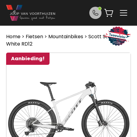
Ga naar de inhoud
Home
>
Fietsen
>
Mountainbikes
> Scott Scale 960
White RD12
Aanbieding!