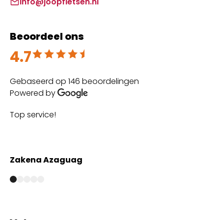
info@joopfietsen.nl
Beoordeel ons
4.7
Beoordeeld met 4.7 uit 5
Gebaseerd op 146 beoordelingen
Powered by
Top service!
Th
wi
Zakena Azaguag
A