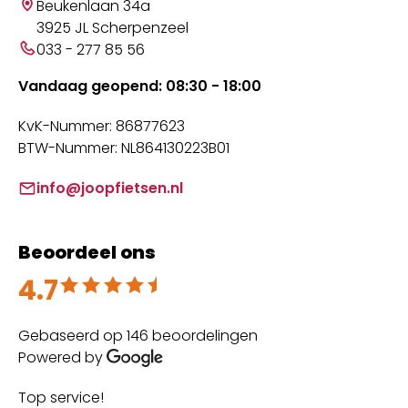
Beukenlaan 34a
3925 JL Scherpenzeel
033 - 277 85 56
Vandaag geopend: 08:30 - 18:00
KvK-Nummer: 86877623
BTW-Nummer: NL864130223B01
info@joopfietsen.nl
Beoordeel ons
4.7
Beoordeeld met 4.7 uit 5
Gebaseerd op 146 beoordelingen
Powered by
Top service!
Th