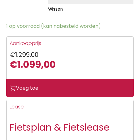
Wissen
1 op voorraad (kan nabesteld worden)
Aankoopprijs
€
1.299,00
€
1.099,00
Oorspronkelijke
Huidige
prijs
prijs
Voeg toe
was:
is:
€1.299,00.
€1.099,00.
Lease
Fietsplan & Fietslease