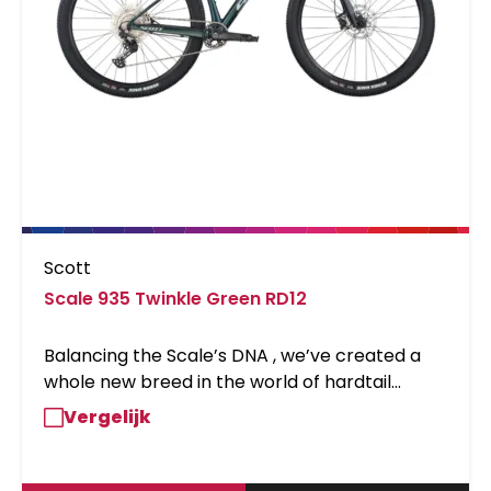
Scott
Scale 935 Twinkle Green RD12
Balancing the Scale’s DNA , we’ve created a
whole new breed in the world of hardtail
mountain bikes. A racing inspired geometry,
Vergelijk
coupled with a straightforward and sharp
design provides the Scale 900 line with its
distinctive character and aggressive look - a