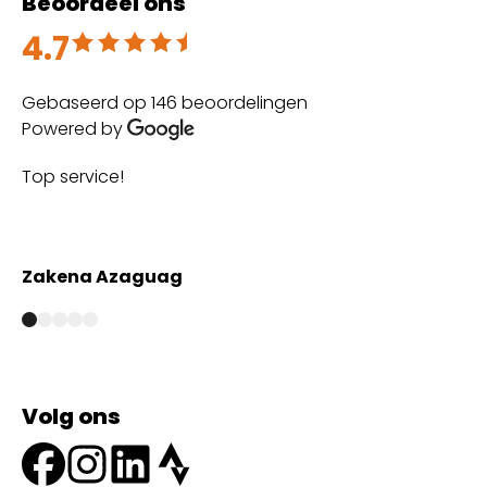
Beoordeel ons
4.7
Beoordeeld met 4.7 uit 5
Gebaseerd op 146 beoordelingen
Powered by
Top service!
Th
wi
Zakena Azaguag
A
Volg ons