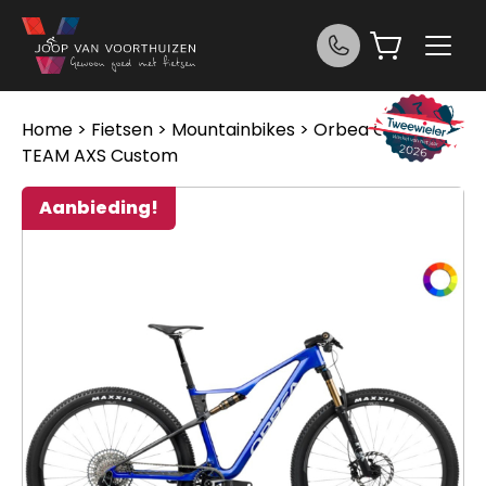
Ga naar de inhoud
Home
>
Fietsen
>
Mountainbikes
> Orbea OIZ M-
TEAM AXS Custom
Aanbieding!