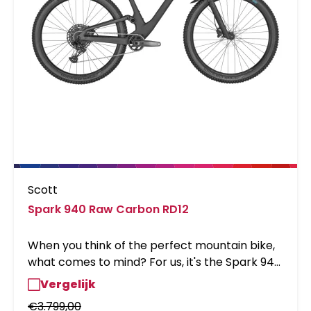
Scott
Spark 940 Raw Carbon RD12
When you think of the perfect mountain bike,
what comes to mind? For us, it's the Spark 940.
Why, you ask? Well, beyond the fact that it is
Vergelijk
fast, lightweight and ultra capable on all sorts
€
3.799,00