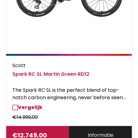
Scott
Spark RC SL Martin Green RD12
The Spark RC SL is the perfect blend of top-
notch carbon engineering, never before seen
levels of integration and just the right amount
Vergelijk
of secret sauce. We wanted to make this
€
14.999,00
platform faster than ever before both up and
down the hill. Increasing travel, perfecting
geometry, and applying input from the world's
€
12.749,00
Informatie