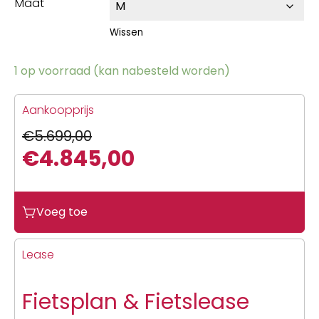
Maat
Wissen
1 op voorraad (kan nabesteld worden)
Aankoopprijs
€
5.699,00
€
4.845,00
Oorspronkelijke
Huidige
prijs
prijs
Voeg toe
was:
is:
€5.699,00.
€4.845,00.
Lease
Fietsplan & Fietslease