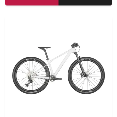
best athletes, we've created the cross
country race bike of all cross country race
bikes. If you think fast is fun, then you're going
to love this ride. Please note that bike
specifications are subject to change without
prior notice