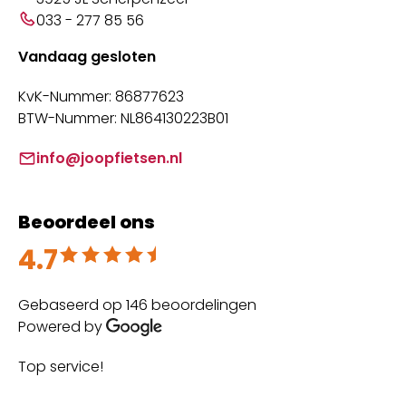
033 - 277 85 56
Vandaag gesloten
KvK-Nummer: 86877623
BTW-Nummer: NL864130223B01
info@joopfietsen.nl
Beoordeel ons
4.7
Beoordeeld met 4.7 uit 5
Gebaseerd op 146 beoordelingen
Powered by
Top service!
Th
wi