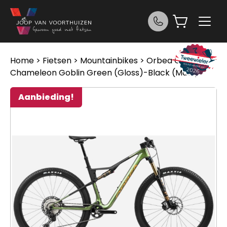
Ga naar de inhoud
Home
>
Fietsen
>
Mountainbikes
> Orbea OIZ M10
Chameleon Goblin Green (Gloss)-Black (Matt)
Aanbieding!