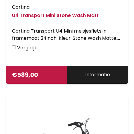
Cortina
U4 Transport Mini Stone Wash Matt
Cortina Transport U4 Mini meisjesfiets in
framemaat 24inch. Kleur: Stone Wash Matte.
Uitgerust met achter een Shimano Nexus 3-
Vergelijk
traps versnellingsnaaf met terugtraprem en
voor een standaardnaaf. Opvallende details:
voordrager.
€
589,00
Informatie