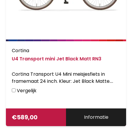
Cortina
U4 Transport mini Jet Black Matt RN3
Cortina Transport U4 Mini meisjesfiets in
framemaat 24 inch. Kleur: Jet Black Matte.
Uitgerust met achter een Shimano Nexus 3-
Vergelijk
traps versnellingsnaaf met terugtraprem en
voor een standaardnaaf. Opvallende details:
voordrager.
€
589,00
Informatie