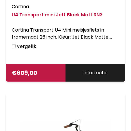
Cortina
U4 Transport mini Jett Black Matt RN3
Cortina Transport U4 Mini meisjesfiets in
framemaat 26 inch. Kleur: Jet Black Matte.
Uitgerust met achter een Shimano Nexus 3-
Vergelijk
traps versnellingsnaaf met terugtraprem en
voor een standaardnaaf. Opvallende details:
voordrager.
€
609,00
Informatie