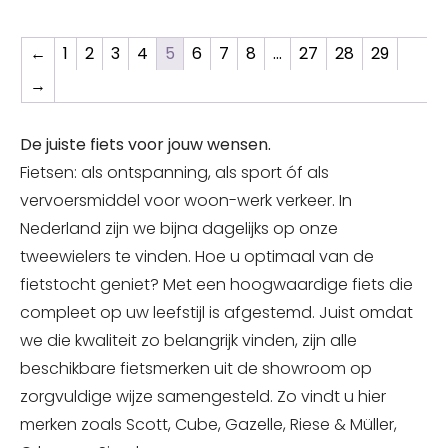
gehouden door hydraulische Rival-
schijfremmen van Sram, krachtig genoeg om
←
1
2
3
4
5
6
7
8
…
27
28
29
harder en later te remmen; voor nóg meer
→
tempo. Met de bijpassende elektronische Rival
AXS 2x12-aandrijving heb je het juiste verzet
letterlijk onder je vingertoppen. De rest is aan
De juiste fiets voor jouw wensen.
jou.Frame omschrijvingDe Agree C:62 ziet er
Fietsen: als ontspanning, als sport óf als
niet alleen snel uit, maar hij ís ook snel.
vervoersmiddel voor woon-werk verkeer. In
Geïnspireerd door onze high-end wegracers
Nederland zijn we bijna dagelijks op onze
en tijdrijders hebben onze technici een carbon
tweewielers te vinden. Hoe u optimaal van de
frame gecreëerd waarop de wind nauwelijks
vat heeft, maar dat dankzij de geavanceerde
fietstocht geniet? Met een hoogwaardige fiets die
constructie van C:62®-carbon tegelijkertijd
compleet op uw leefstijl is afgestemd. Juist omdat
bovengemiddeld comfortabel is. Dubbele
we die kwaliteit zo belangrijk vinden, zijn alle
winst dus, want niet alleen is de
beschikbare fietsmerken uit de showroom op
luchtweerstand lager, ook raak je minder snel
zorgvuldige wijze samengesteld. Zo vindt u hier
vermoeid. O ja, check ook de (optionele) fraai
merken zoals Scott, Cube, Gazelle, Riese & Müller,
geïntegreerde opbergbox onder de bovenbuis