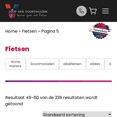
Ga naar de inhoud
Home
>
Fietsen
> Pagina 5
Fietsen
Home
Scootmobielen
eBakfietsen
eBikes
Grav
trainers
Resultaat 49–60 van de 339 resultaten wordt
getoond