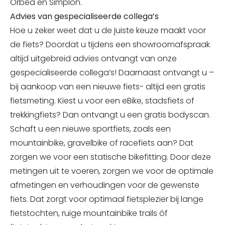
even. Handig hè? En geloof het of geloof het
Orbea en Simplon.
niet: hij verlaagt de luchtweerstand ook nog
Advies van gespecialiseerde collega’s
eens!
Hoe u zeker weet dat u de juiste keuze maakt voor
de fiets? Doordat u tijdens een showroomafspraak
altijd uitgebreid advies ontvangt van onze
gespecialiseerde collega’s! Daarnaast ontvangt u –
bij aankoop van een nieuwe fiets- altijd een gratis
fietsmeting. Kiest u voor een eBike, stadsfiets of
trekkingfiets? Dan ontvangt u een gratis bodyscan.
Schaft u een nieuwe sportfiets, zoals een
mountainbike, gravelbike of racefiets aan? Dat
zorgen we voor een statische bikefitting. Door deze
metingen uit te voeren, zorgen we voor de optimale
afmetingen en verhoudingen voor de gewenste
fiets. Dat zorgt voor optimaal fietsplezier bij lange
fietstochten, ruige mountainbike trails óf