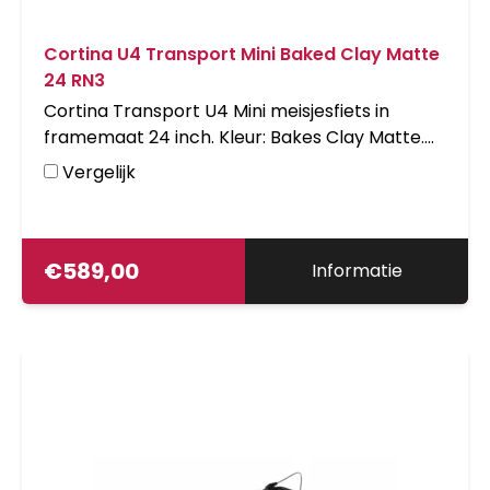
Cortina U4 Transport Mini Baked Clay Matte
24 RN3
Cortina Transport U4 Mini meisjesfiets in
framemaat 24 inch. Kleur: Bakes Clay Matte.
Uitgerust met achter een Shimano Nexus 3-
Vergelijk
traps versnellingsnaaf met terugtraprem en
voor een standaardnaaf. Opvallende details:
voordrager.
€
589,00
Informatie