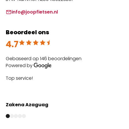
info@joopfietsen.nl
Beoordeel ons
4.7
Beoordeeld met 4.7 uit 5
Gebaseerd op 146 beoordelingen
Powered by
Top service!
Th
wi
Zakena Azaguag
A