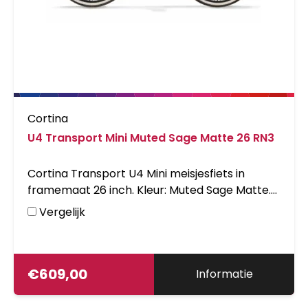
Cortina
U4 Transport Mini Muted Sage Matte 26 RN3
Cortina Transport U4 Mini meisjesfiets in
framemaat 26 inch. Kleur: Muted Sage Matte.
Uitgerust met achter een Shimano Nexus 3-
Vergelijk
traps versnellingsnaaf met terugtraprem en
voor een standaardnaaf. Opvallende details:
voordrager.
€
609,00
Informatie