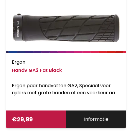
Ergon
Handv GA2 Fat Black
Ergon paar handvatten GA2, Speciaal voor
rijders met grote handen of een voorkeur aan
meer demping. De ergonomische,
geoptimaliseerde structuur voorkomt
gripverlies omdat de gripzones
€
29,99
Informatie
overeenkomen met de hand. De kern varieert
in dikte waardoor een grotere demping