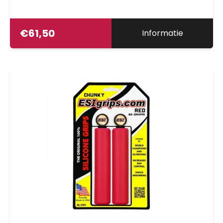
met rubber grip, Touring, Small omtrek 92mm
( voor handschoenmaat 6,5-8,5 inch XS-L )
€
61,50
Informatie