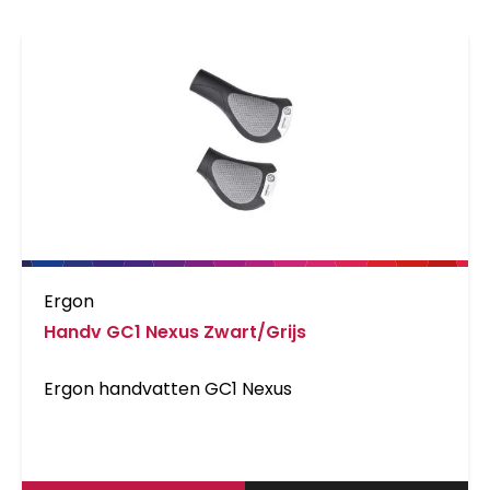
mogelijk is. Het handvat geeft een super solide
gevoel. Dit zorgt voor meer controle, zelfs op
veeleisende wegen. De GA2 Fat is verkrijgbaar
in de kleuren zwart, rood en blauw.
Ergon
Handv GC1 Nexus Zwart/Grijs
Ergon handvatten GC1 Nexus