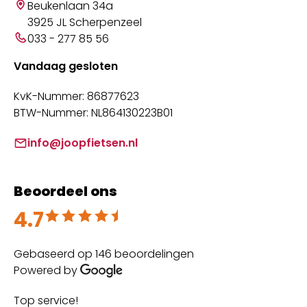
Beukenlaan 34a
3925 JL Scherpenzeel
033 - 277 85 56
Vandaag gesloten
KvK-Nummer: 86877623
BTW-Nummer: NL864130223B01
info@joopfietsen.nl
Beoordeel ons
4.7
Beoordeeld met 4.7 uit 5
Gebaseerd op 146 beoordelingen
Powered by
Top service!
Th