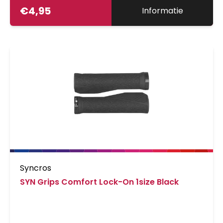
€
4,95
Informatie
Syncros
SYN Grips Comfort Lock-On 1size Black