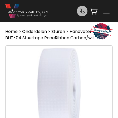
Ga naar de inhoud
Home
>
Onderdelen
>
Sturen
>
Handvaten
> BBB
BHT-04 Stuurtape RaceRibbon Carbon/wit