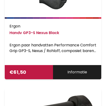
Ergon
Handv GP3-S Nexus Black
Ergon paar handvatten Performance Comfort
Grip GP3-S, Nexus / Rohloff, composiet barend
met rubber grip, Touring, Small omtrek 92mm
( voor handschoenmaat 6,5-8,5 inch XS-L )
€
61,50
Informatie