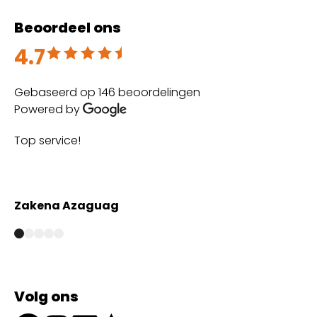
Beoordeel ons
4.7
Beoordeeld met 4.7 uit 5
Gebaseerd op 146 beoordelingen
Powered by
Top service!
Th
wi
Zakena Azaguag
A
Volg ons