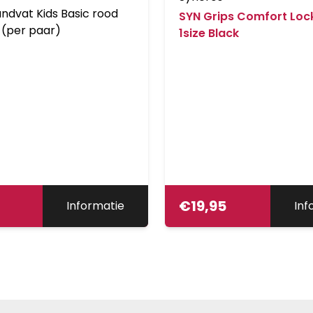
ndvat Kids Basic rood
SYN Grips Comfort Lo
 (per paar)
1size Black
€
19,95
Informatie
Inf