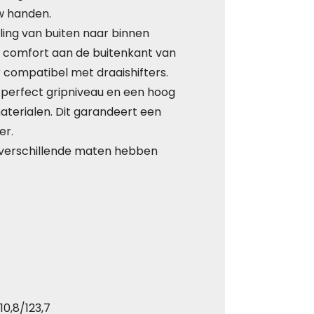
uw handen.
ling van buiten naar binnen
t comfort aan de buitenkant van
r compatibel met draaishifters.
perfect gripniveau en een hoog
aterialen. Dit garandeert een
er.
e verschillende maten hebben
10,8/123,7