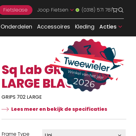
Fietslease
Joop Fietsen
(0318) 571 761
Onderdelen
Accessoires
Kleding
Acties
Sq Lab GRIPS 702
LARGE BLACK
GRIPS 702 LARGE
Lees meer en bekijk de specificaties
Frame Type