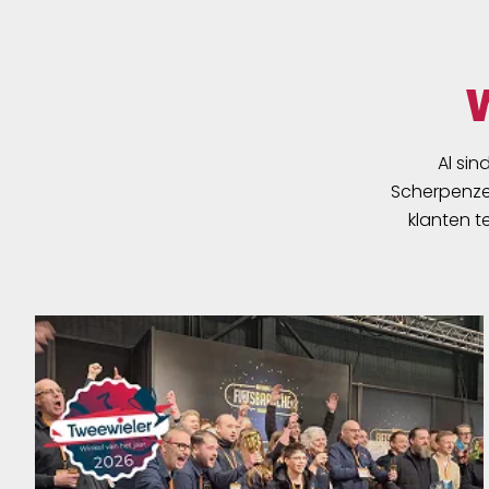
Al sin
Scherpenzee
klanten t