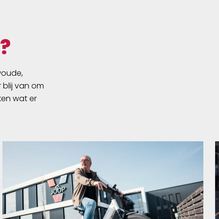
?
swoude,
 blij van om
ken wat er