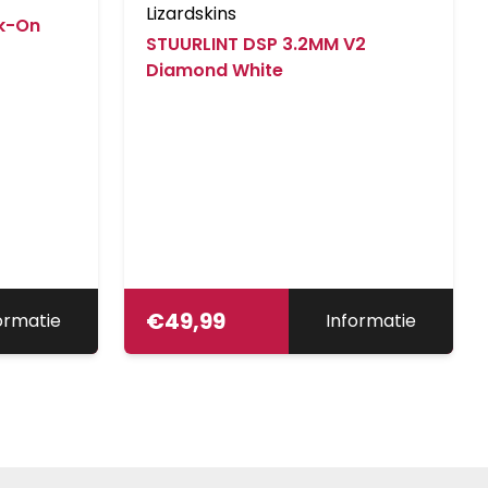
Lizardskins
ck-On
STUURLINT DSP 3.2MM V2
Diamond White
€
49,99
ormatie
Informatie