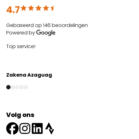
4.7
Beoordeeld met 4.7 uit 5
Gebaseerd op 146 beoordelingen
Powered by
Top service!
Th
wi
Zakena Azaguag
A
Volg ons