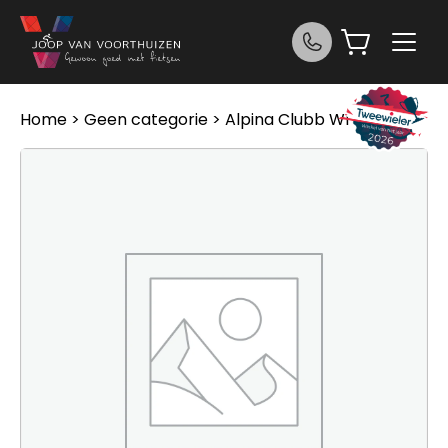
Ga naar de inhoud
Home
>
Geen categorie
> Alpina Clubb WIT