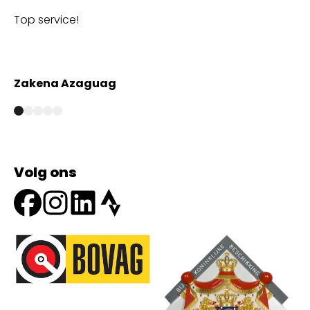
Top service!
Th
wi
Zakena Azaguag
A
Volg ons
Onze partners