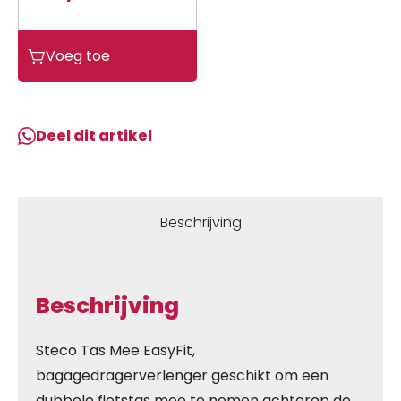
Steco
Voeg toe
Tas
Mee
Easy
fit
Deel dit artikel
zilver
Grijs
aantal
Beschrijving
Beschrijving
Steco Tas Mee EasyFit,
bagagedragerverlenger geschikt om een
dubbele fietstas mee te nemen achterop de