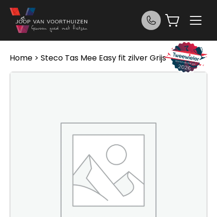
Ga naar de inhoud
Home
> Steco Tas Mee Easy fit zilver Grijs