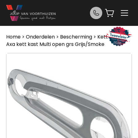
Ga naar de inhoud
Home
>
Onderdelen
>
Bescherming
>
Kettingkast
>
Axa kett kast Multi open grs Grijs/Smoke