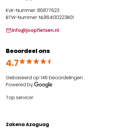
KvK-Nummer: 86877623
BTW-Nummer: NL864130223B01
info@joopfietsen.nl
Beoordeel ons
4.7
Beoordeeld met 4.7 uit 5
Gebaseerd op 146 beoordelingen
Powered by
Top service!
Th
wi
Zakena Azaguag
A