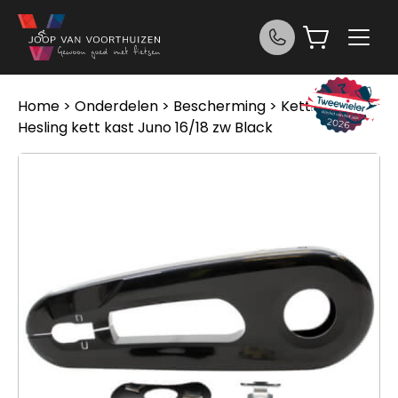
Ga naar de inhoud
Home
>
Onderdelen
>
Bescherming
>
Kettingkast
>
Hesling kett kast Juno 16/18 zw Black