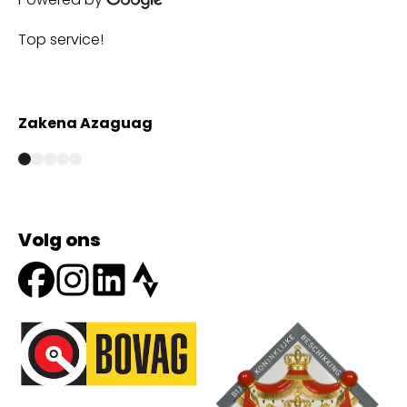
Top service!
Th
wi
Zakena Azaguag
A
Volg ons
Onze partners