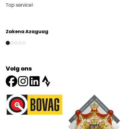
Top service!
Th
wi
Zakena Azaguag
A
Volg ons
Onze partners