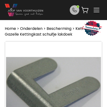
Ga naar de inhoud
Home
>
Onderdelen
>
Bescherming
>
Kettingkast
>
Gazelle Kettingkast schuifje lakdoek