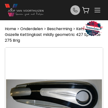
Ga naar de inhoud
Home
>
Onderdelen
>
Bescherming
>
Kettingkast
>
Gazelle Kettingkast mildly geometric 427 Spa blue
275 Brig