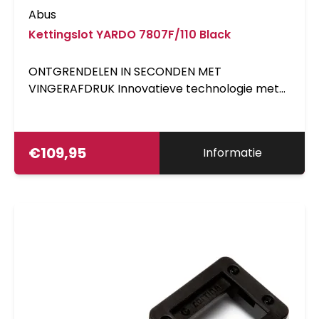
Abus
Kettingslot YARDO 7807F/110 Black
ONTGRENDELEN IN SECONDEN MET
VINGERAFDRUK Innovatieve technologie met
een capacitieve sensor op het kettingslot
zorgt ervoor dat u uw fietsslot kunt openen
zonder sleutels of draaiwieltjes - gewoon met
€
109,95
Informatie
uw vingerafdruk. Het YARDO-kettingslot
bestaat in essentie uit een ronde, 7 millimeter
dikke ketting die een robuuste bescherming
tegen diefstal biedt. De uiteinden van de
optionele 85 cm en 110 cm lange ketting zijn
verbonden met een slotkast van zamak. Het
speciale kenmerk van deze slotkast: Zij is
uitgerust met een nauwkeurige
vingerafdruksensor die tot 20 gescande
vingerafdrukken herkent. Als u uw schone