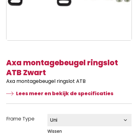
Axa montagebeugel ringslot
ATB Zwart
Axa montagebeugel ringslot ATB
Lees meer en bekijk de specificaties
Frame Type
Wissen