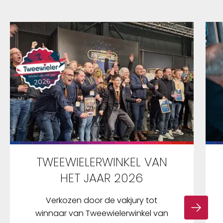
TWEEWIELERWINKEL VAN
HET JAAR 2026
Verkozen door de vakjury tot
winnaar van Tweewielerwinkel van