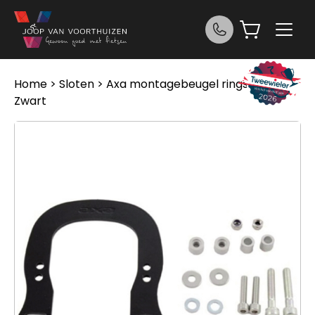
Ga naar de inhoud
Home
>
Sloten
> Axa montagebeugel ringslot ATB
Zwart