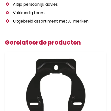
Altijd persoonlijk advies
Vakkundig team
Uitgebreid assortiment met A-merken
Gerelateerde producten