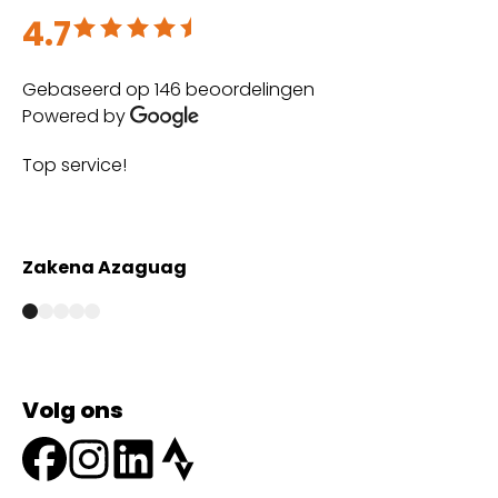
4.7
Beoordeeld met 4.7 uit 5
Gebaseerd op 146 beoordelingen
Powered by
Top service!
Th
wi
Zakena Azaguag
A
Volg ons