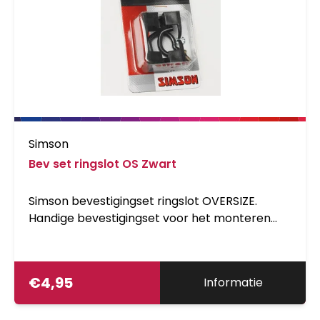
Simson
Bev set ringslot OS Zwart
Simson bevestigingset ringslot OVERSIZE.
Handige bevestigingset voor het monteren
van een ringslot op een oversized frame met
een diameter van 16mm tot 17mm.
€
4,95
Informatie