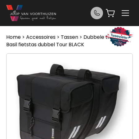
Ga naar de inhoud
Home
>
Accessoires
>
Tassen
>
Dubbele tassen
>
Basil fietstas dubbel Tour BLACK