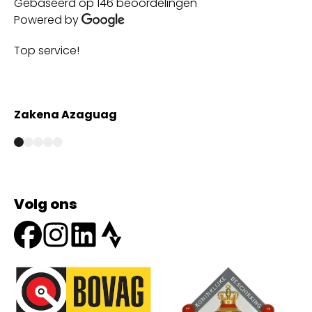
Gebaseerd op 146 beoordelingen
Powered by
Top service!
Th
wi
Zakena Azaguag
A
Volg ons
Onze partners