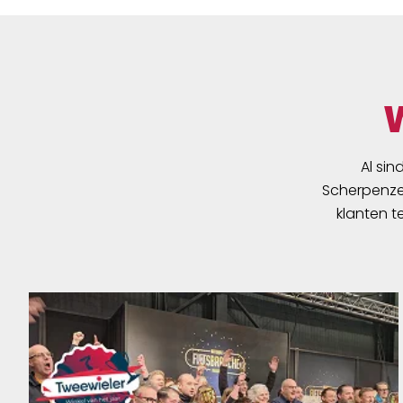
Al sin
Scherpenzee
klanten t