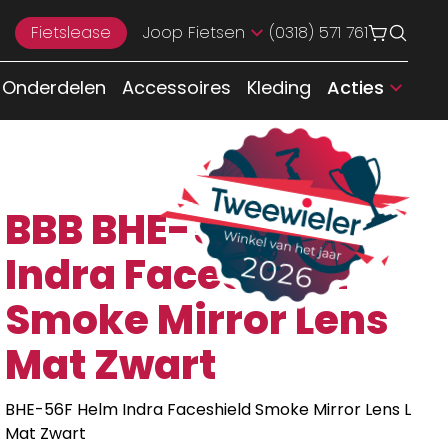
Fietslease
Joop Fietsen
(0318) 571 761
Onderdelen
Accessoires
Kleding
Acties
BBB BHE-56F Helm
Indra Faceshield
Smoke Mirror Lens
Mat Zwart
BHE-56F Helm Indra Faceshield Smoke Mirror Lens L
Mat Zwart