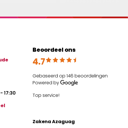
Beoordeel ons
4.7
Beoordeeld met 4.7 uit 5
ude
Gebaseerd op 146 beoordelingen
Powered by
- 17:30
Top service!
The
expe
el
mai
Zakena Azaguag
Anm