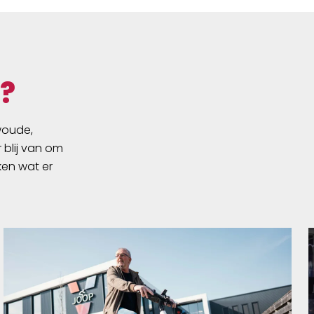
?
swoude,
 blij van om
ken wat er