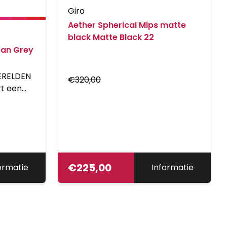
Giro
Aether Spherical Mips matte
black Matte Black 22
tan Grey
ERELDEN
€
320,00
t een
chaal
ilatie
ie met
 LED-
e Hyban
or
€
225,00
ormatie
Informatie
stad.