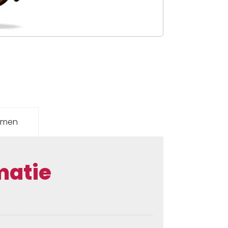
emen
matie