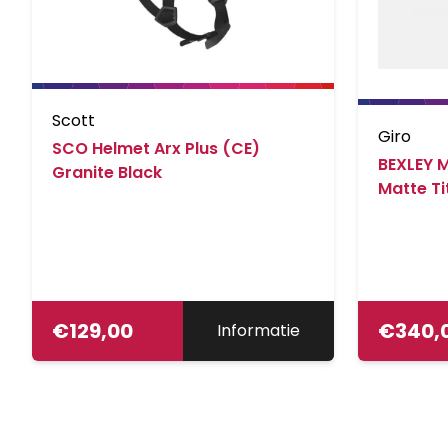
Scott
Giro
SCO Helmet Arx Plus (CE)
BEXLEY M
Granite Black
Matte T
€
129,00
€
340,
Informatie