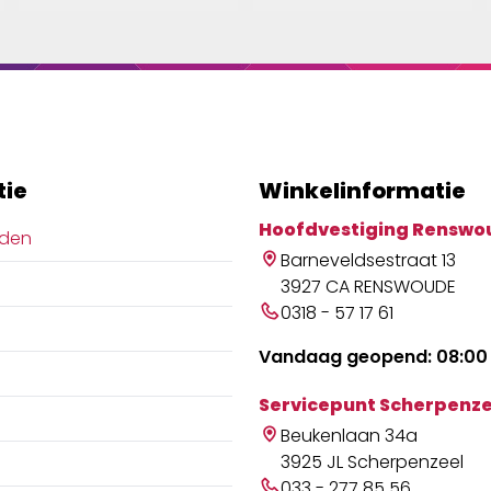
tie
Winkelinformatie
Hoofdvestiging Renswo
jden
Barneveldsestraat 13
3927 CA RENSWOUDE
0318 - 57 17 61
Vandaag geopend: 08:00 
Servicepunt Scherpenze
Beukenlaan 34a
3925 JL Scherpenzeel
033 - 277 85 56