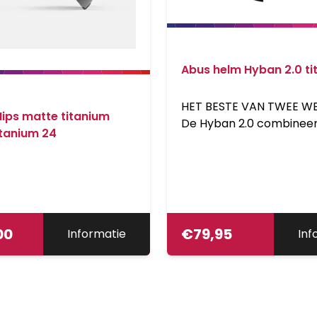
Abus helm Hyban 2.0 ti
HET BESTE VAN TWEE W
ips matte titanium
De Hyban 2.0 combineer
itanium 24
extra harde, robuuste s
met een extra grote vent
openingen. In combinat
het felle, geïntegreerde
achterlicht maakt dit d
2.0 de perfecte helm vo
00
€
79,95
Informatie
Inf
dagelijkse gebruik in de 