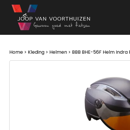
Ga naar de inhoud
Home
>
Kleding
>
Helmen
> BBB BHE-56F Helm Indra 