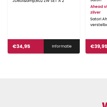
JD801&amp;802 ZW SET A 2
Ahead st
zilver
Satori A
verstelba
€
34,95
€
39,9
Informatie