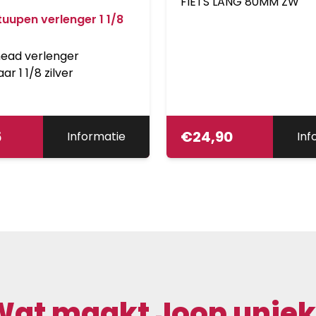
FIETS LANG 80MM ZW
uupen verlenger 1 1/8
head verlenger
ar 1 1/8 zilver
5
€
24,90
Informatie
Inf
Wat maakt Joop uniek