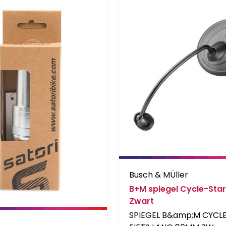
Busch & MÜller
B+M spiegel Cycle-St
Zwart
SPIEGEL B&amp;M CYCL