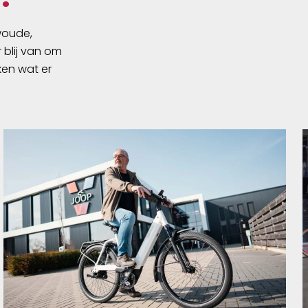
swoude,
 blij van om
ken wat er