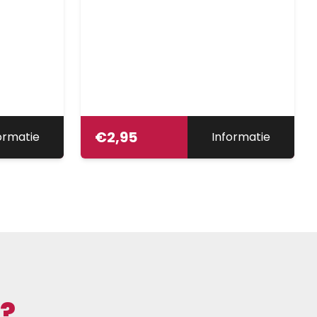
€
2,95
ormatie
Informatie
?