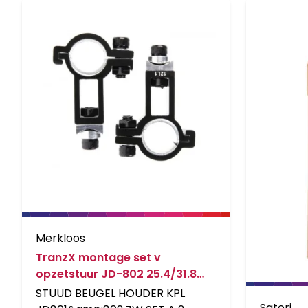
Merkloos
TranzX montage set v
opzetstuur JD-802 25.4/31.8
Zwart
STUUD BEUGEL HOUDER KPL
Satori