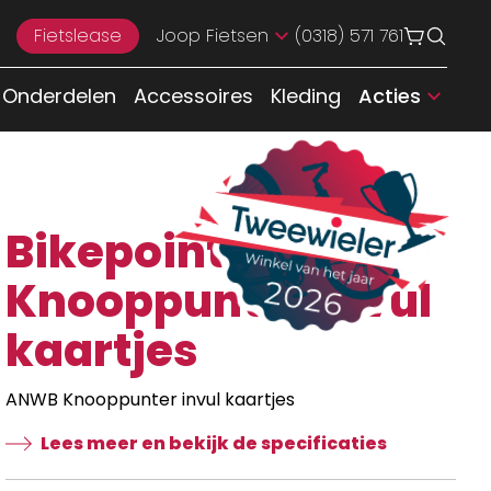
Fietslease
Joop Fietsen
(0318) 571 761
Onderdelen
Accessoires
Kleding
Acties
Bikepointer ANWB
Knooppunter invul
kaartjes
ANWB Knooppunter invul kaartjes
Lees meer en bekijk de specificaties