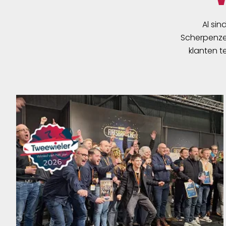
Al sin
Scherpenzee
klanten t