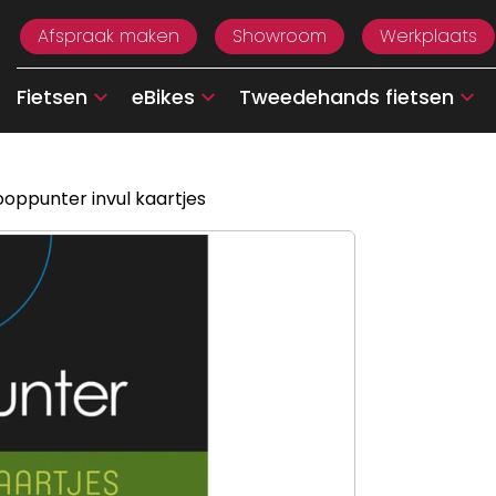
Afspraak maken
Showroom
Werkplaats
Fietsen
eBikes
Tweedehands fietsen
oppunter invul kaartjes