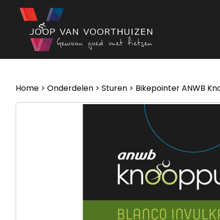
Ga naar de inhoud
Home
>
Onderdelen
>
Sturen
> Bikepointer ANWB Kno