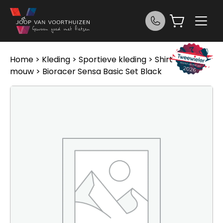
Ga naar de inhoud
Home
>
Kleding
>
Sportieve kleding
>
Shirt korte
mouw
> Bioracer Sensa Basic Set Black