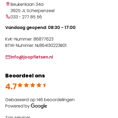
Beukenlaan 34a
3925 JL Scherpenzeel
033 - 277 85 56
Vandaag geopend: 08:30 - 17:00
KvK-Nummer: 86877623
BTW-Nummer: NL864130223B01
info@joopfietsen.nl
Beoordeel ons
4.7
Beoordeeld met 4.7 uit 5
Gebaseerd op 146 beoordelingen
Powered by
Top service!
Th