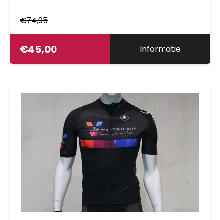
€
74,95
€
45,00
Informatie