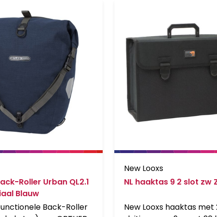
New Looxs
Back-Roller Urban QL2.1
NL haaktas 9 2 slot zw
iaal Blauw
functionele Back-Roller
New Looxs haaktas met 