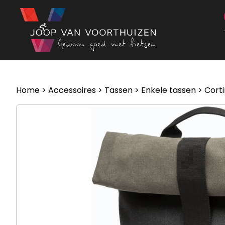
Ga naar de inhoud
Home
>
Accessoires
>
Tassen
>
Enkele tassen
> Corti