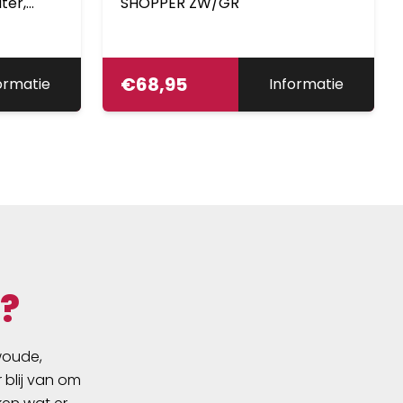
iter,
SHOPPER ZW/GR
en haak
€
68,95
ormatie
Informatie
?
swoude,
 blij van om