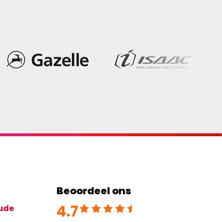
Beoordeel ons
4.7
Beoordeeld met 4.7 uit 5
ude