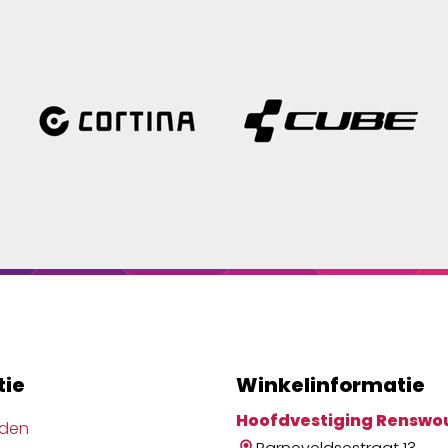
tie
Winkelinformatie
Hoofdvestiging Renswo
jden