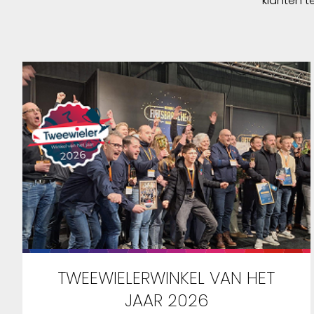
klanten t
voor orde en overzicht. Met de
voor ord
schouderband kan de Back-
schoude
Roller Urban comfortabel als
Roller U
schoudertas gedragen worden.
schoude
TWEEWIELERWINKEL VAN HET
JAAR 2026