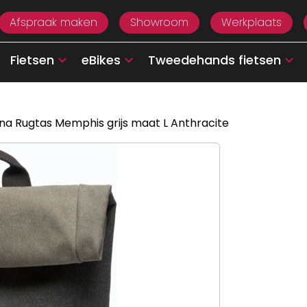
Afspraak maken
Showroom
Werkplaats
Fietsen
eBikes
Tweedehands fietsen
na Rugtas Memphis grijs maat L Anthracite