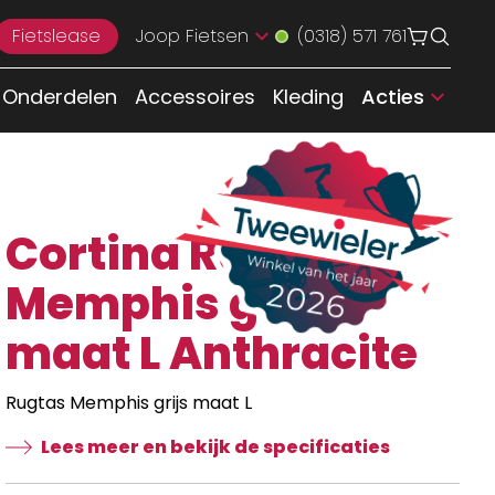
Fietslease
Joop Fietsen
(0318) 571 761
Onderdelen
Accessoires
Kleding
Acties
Cortina Rugtas
Memphis grijs
maat L Anthracite
Rugtas Memphis grijs maat L
Lees meer en bekijk de specificaties