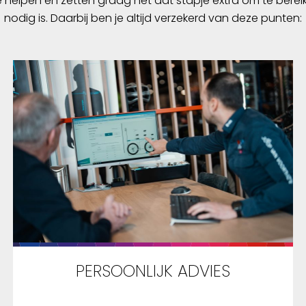
e helpen en zetten graag nét dat stapje extra om te berei
e en overzicht. Met de
nodig is. Daarbij ben je altijd verzekerd van deze punten:
rband kan de Back-
rban comfortabel als
rtas gedragen worden.
PERSOONLIJK ADVIES