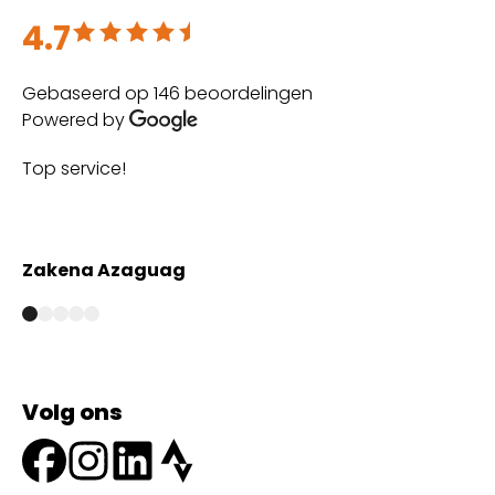
4.7
Beoordeeld met 4.7 uit 5
Gebaseerd op 146 beoordelingen
Powered by
Top service!
Th
wi
Zakena Azaguag
A
Volg ons