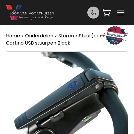
Ga naar de inhoud
Home
>
Onderdelen
>
Sturen
>
Stuur(pennen)
>
Cortina USB stuurpen Black