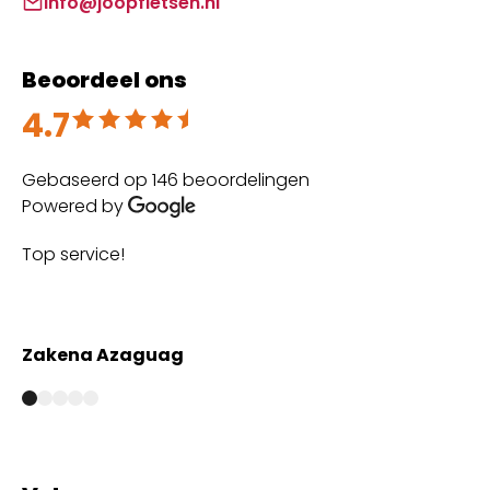
info@joopfietsen.nl
Beoordeel ons
4.7
Beoordeeld met 4.7 uit 5
Gebaseerd op 146 beoordelingen
Powered by
Top service!
Th
wi
Zakena Azaguag
A