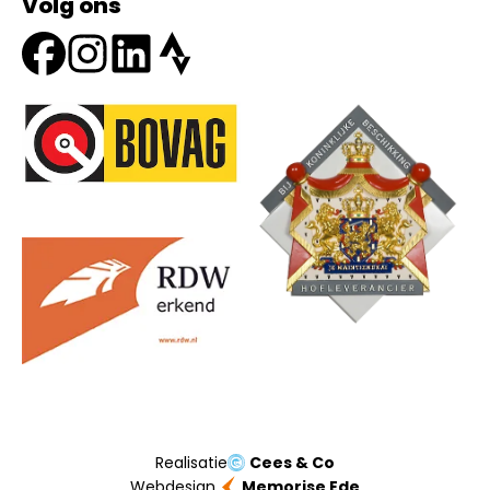
Volg ons
Onze partners
Realisatie
Cees & Co
Webdesign
Memorise Ede