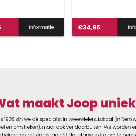
5
€
34,95
Informatie
Inf
Wat maakt Joop uniek
ds 1926 zijn we dé specialist in tweewielers. Lokaal (in Ren
l en omstreken), maar ook ver daarbuiten! We worden er
e helpen en zetten graag nét dat stapje extra om te berei