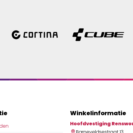
tie
Winkelinformatie
Hoofdvestiging Renswo
jden
Barneveldsestraat 13