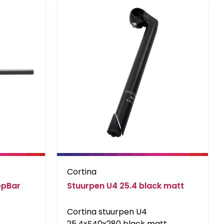
Cortina
opBar
Stuurpen U4 25.4 black matt
Cortina stuurpen U4
25.4xE40x280 black matt