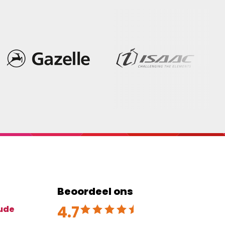
Beoordeel ons
4.7
Beoordeeld met 4.7 uit 5
ude