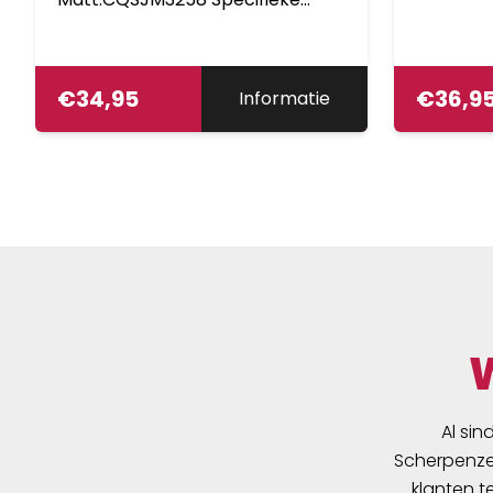
maat: 25.4xE85x180mm.
Voorbouw verstelbaar 95-145
graden.
€
34,95
€
36,9
Informatie
Al sin
Scherpenzee
klanten t