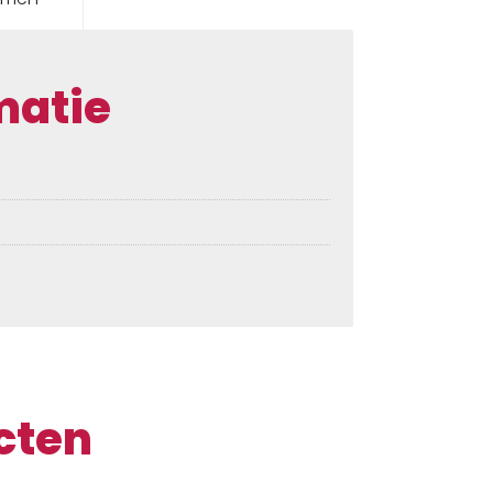
matie
cten