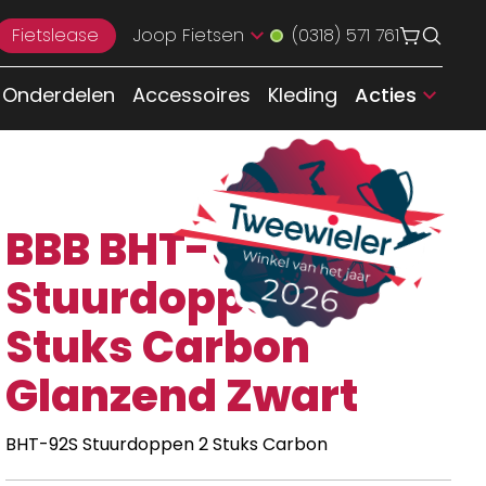
Fietslease
Joop Fietsen
(0318) 571 761
Onderdelen
Accessoires
Kleding
Acties
BBB BHT-92S
Stuurdoppen 2
Stuks Carbon
Glanzend Zwart
BHT-92S Stuurdoppen 2 Stuks Carbon