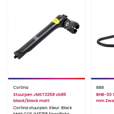
Cortina
BBB
Stuurpen JMST3258 vb85
BHB-30 S
black/black matt
mm Zwa
Cortina stuurpen. Kleur: Black
Matt.CQSJM3258 Specifieke