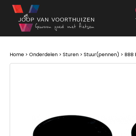
Ga naar de inhoud
Home
>
Onderdelen
>
Sturen
>
Stuur(pennen)
> BBB 