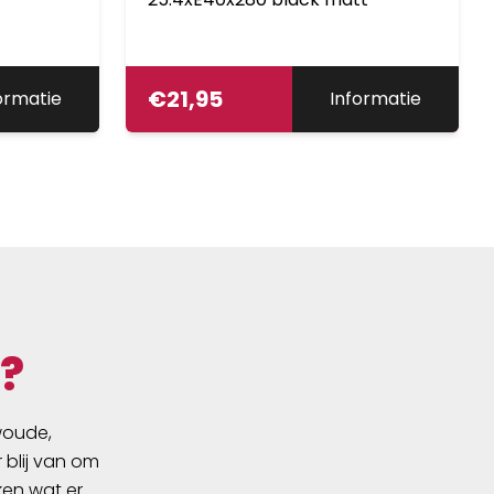
€
21,95
ormatie
Informatie
?
swoude,
 blij van om
ken wat er