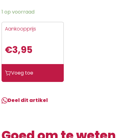
1 op voorraad
Aankoopprijs
€
3,95
BBB
Voeg toe
BHT-
92S
Stuurdoppen
2
Deel dit artikel
Stuks
Carbon
Glanzend
Zwart
Goed om te weten
aantal