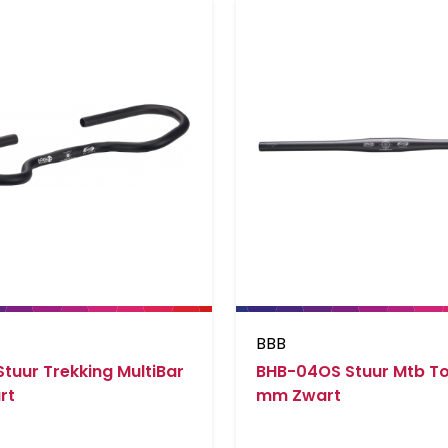
BBB
tuur Trekking MultiBar
BHB-04OS Stuur Mtb T
rt
mm Zwart