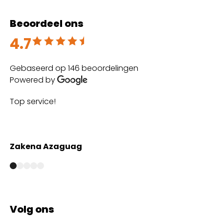
Beoordeel ons
4.7
Beoordeeld met 4.7 uit 5
Gebaseerd op 146 beoordelingen
Powered by
Top service!
Th
wi
Zakena Azaguag
A
Volg ons