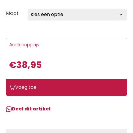
Maat
Aankoopprijs
€
38,95
BBB
Voeg toe
BHS-
08
Stuurpen
Deel dit artikel
RoadForce
II
+/-
6D