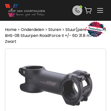
Ga naar de inhoud
Home
>
Onderdelen
>
Sturen
>
Stuur(pennen)
> BBB
BHS-08 Stuurpen RoadForce II +/- 6D 31.8 mm
Zwart