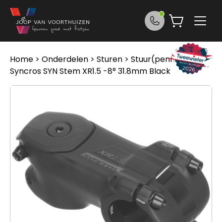
Ga naar de inhoud
Home
>
Onderdelen
>
Sturen
>
Stuur(pennen)
>
Syncros SYN Stem XR1.5 -8° 31.8mm Black