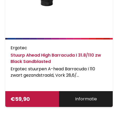
Ergotec
Stuurp Ahead High Barracuda I 31.8/110 zw
Black Sandblasted
Ergotec stuurpen A-head Barracuda I 110
zwart gezandstraald, Vork 28,6/
stuurbochtdiamter 31,8/ lengte 110mm
45graden, safety level 6
€
59,90
Informatie