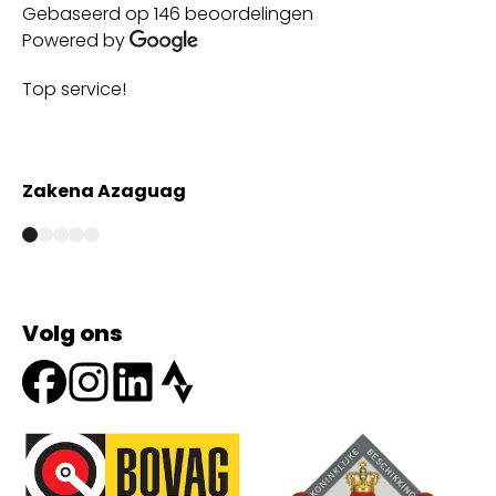
Gebaseerd op 146 beoordelingen
Powered by
Top service!
Th
wi
Zakena Azaguag
A
Volg ons
Onze partners